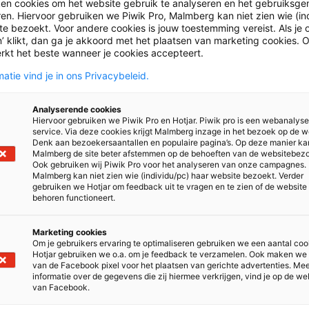
ken cookies om het website gebruik te analyseren en het gebruiksge
ouw
4
1.0
grote
ren. Hiervoor gebruiken we Piwik Pro, Malmberg kan niet zien wie (in
e bezoekt. Voor andere cookies is jouw toestemming vereist. Als je o
’ klikt, dan ga je akkoord met het plaatsen van marketing cookies. 
bouw
1
8.1
geen 
rkt het beste wanneer je cookies accepteert.
atie vind je in ons Privacybeleid.
bouw
2,3
8.2
geen 
Analyserende cookies
 bovenbouw
3
8.1
geen 
Hiervoor gebruiken we Piwik Pro en Hotjar. Piwik pro is een webanalys
service. Via deze cookies krijgt Malmberg inzage in het bezoek op de w
Denk aan bezoekersaantallen en populaire pagina’s. Op deze manier ka
 bovenbouw
4
8.0
geen 
Malmberg de site beter afstemmen op de behoeften van de websitebez
Ook gebruiken wij Piwik Pro voor het analyseren van onze campagnes.
Malmberg kan niet zien wie (individu/pc) haar website bezoekt. Verder
/vwo bovenbouw
4,5,6
7.0
geen 
gebruiken we Hotjar om feedback uit te vragen en te zien of de website
behoren functioneert.
jou MAX
1,2
4.1
geen 
Marketing cookies
Om je gebruikers ervaring te optimaliseren gebruiken we een aantal coo
1,2
5.1
geen 
Hotjar gebruiken we o.a. om je feedback te verzamelen. Ook maken we
van de Facebook pixel voor het plaatsen van gerichte advertenties. Me
informatie over de gegevens die zij hiermee verkrijgen, vind je op de we
avo/vwo/gym
3
5.2
geen 
van Facebook.