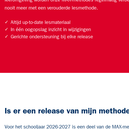
nooit meer met een verouderde lesmethode.
✓
Altijd up-to-date lesmateriaal
✓
In één oogopslag inzicht in wijzigingen
✓
Gerichte ondersteuning bij elke release
Is er een release van mijn method
Voor het schooljaar 2026-2027 is een deel van de MAX-me