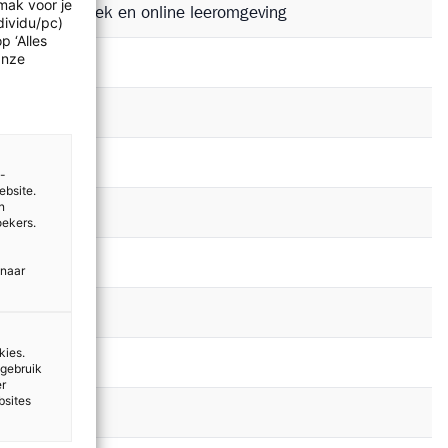
mak voor je
 release in boek en online leeromgeving
dividu/pc)
p ‘Alles
Onze
release
release
release
e-
ebsite.
n
release
oekers.
release
 naar
release
kies.
release
 gebruik
er
bsites
release