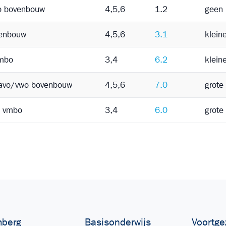
o bovenbouw
4,5,6
1.2
geen 
enbouw
4,5,6
3.1
klein
vmbo
3,4
6.2
klein
havo/vwo bovenbouw
4,5,6
7.0
grote
e vmbo
3,4
6.0
grote
berg
Basisonderwijs
Voortge