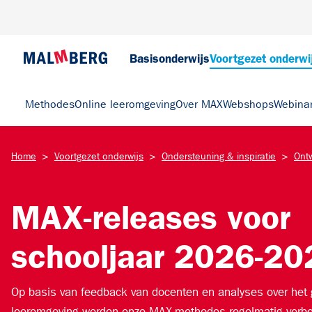
Basisonderwijs
Voortgezet onderwi
Methodes
Online leeromgeving
Over MAX
Webshops
Webina
>
>
>
Home
Voortgezet onderwijs
Ondersteuning & inspiratie
Ont
MAX-releases voor
schooljaar 2026-20
Op basis van feedback van docenten en analyses over het 
leeromgeving worden onze MAX-methodes regelmatig verbet