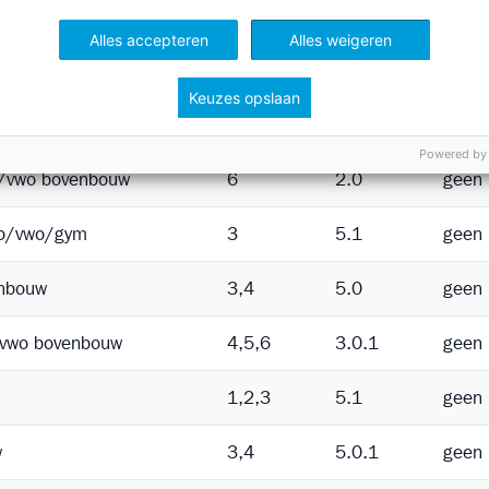
nbouw
3,4
5.0.2
geen 
Alles accepteren
Alles weigeren
o/vwo bovenbouw
4
3.0
geen 
Keuzes opslaan
o/vwo bovenbouw
5
3.0
grote
Powered by
o/vwo bovenbouw
6
2.0
geen 
vo/vwo/gym
3
5.1
geen 
nbouw
3,4
5.0
geen 
/vwo bovenbouw
4,5,6
3.0.1
geen 
1,2,3
5.1
geen 
w
3,4
5.0.1
geen 