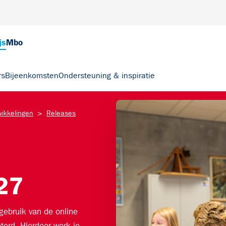
js
Mbo
rs
Bijeenkomsten
Ondersteuning & inspiratie
>
wikkelingen
Releases
27
gebruik van de online
erd. Hierdoor werk je