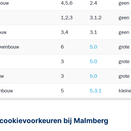
bouw
4,5,6
2.4
geen 
1,2,3
3.1.2
geen 
ouw
3,4
3.1
geen 
ovenbouw
6
5.0
grote
3
5.0
grote
uw
3
5.0
grote
enbouw
5
5.3.1
klein
1,2,3
1.0
geen 
cookievoorkeuren bij Malmberg
ouw
3
1.0
geen 