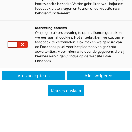
haar website bezoekt. Verder gebruiken we Hotjar om
feedback uit te vragen en te zien of de website naar
behoren functioneert.
Havo/vwo bovenbouw
Marketing cookies
Om je gebruikers ervaring te optimaliseren gebruiken
we een aantal cookies. Hotjar gebruiken we o.a. om je
feedback te verzamelen. Ook maken we gebruik van
de Facebook pixel voor het plaatsen van gerichte
advertenties. Meer informatie over de gegevens die zij
hiermee verkrijgen, vind je op de websites van
Facebook.
Alles accepteren
Alles weigeren
Keuzes opslaan