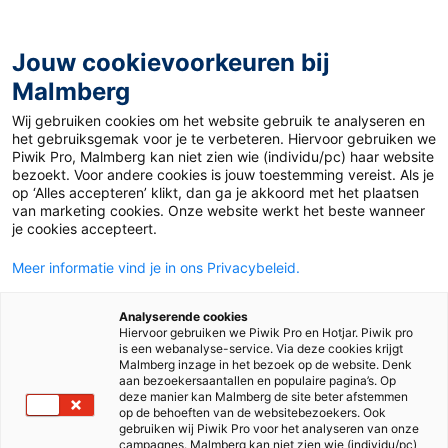
Jouw cookievoorkeuren bij
Malmberg
Home
>
Voortgezet onderwijs
>
Methodes
>
Aardrijkskunde
Wij gebruiken cookies om het website gebruik te analyseren en
het gebruiksgemak voor je te verbeteren. Hiervoor gebruiken we
Alle methodes voor
Piwik Pro, Malmberg kan niet zien wie (individu/pc) haar website
bezoekt. Voor andere cookies is jouw toestemming vereist. Als je
Aardrijkskunde
op ‘Alles accepteren’ klikt, dan ga je akkoord met het plaatsen
van marketing cookies. Onze website werkt het beste wanneer
je cookies accepteert.
Meer informatie vind je in ons Privacybeleid.
Analyserende cookies
Hiervoor gebruiken we Piwik Pro en Hotjar. Piwik pro
is een webanalyse-service. Via deze cookies krijgt
Onderbouw
Malmberg inzage in het bezoek op de website. Denk
aan bezoekersaantallen en populaire pagina’s. Op
deze manier kan Malmberg de site beter afstemmen
op de behoeften van de websitebezoekers. Ook
Vmbo bovenbouw
gebruiken wij Piwik Pro voor het analyseren van onze
campagnes. Malmberg kan niet zien wie (individu/pc)