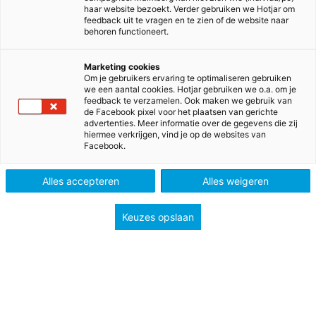
haar website bezoekt. Verder gebruiken we Hotjar om
feedback uit te vragen en te zien of de website naar
behoren functioneert.
Marketing cookies
Om je gebruikers ervaring te optimaliseren gebruiken
we een aantal cookies. Hotjar gebruiken we o.a. om je
feedback te verzamelen. Ook maken we gebruik van
de Facebook pixel voor het plaatsen van gerichte
advertenties. Meer informatie over de gegevens die zij
hiermee verkrijgen, vind je op de websites van
Facebook.
>
>
>
Home
Voortgezet onderwijs
Methodes
>
Biologie
Biologie voor jou vmbo bovenbouw
Alles accepteren
Alles weigeren
Biologie voor jou
Keuzes opslaan
Ervaar, beleef en ontdek de wereld om je heen
✓
Meest gebruikte methode biologie
✓
Iedereen kan er direct mee werken
✓
Leerlingen actief betrokken