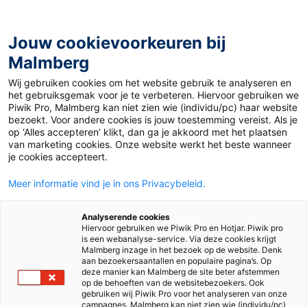
Jouw cookievoorkeuren bij
Malmberg
Ontdekken
Verdiepen
Uitproberen
Beslissen
Wij gebruiken cookies om het website gebruik te analyseren en
het gebruiksgemak voor je te verbeteren. Hiervoor gebruiken we
Piwik Pro, Malmberg kan niet zien wie (individu/pc) haar website
bezoekt. Voor andere cookies is jouw toestemming vereist. Als je
op ‘Alles accepteren’ klikt, dan ga je akkoord met het plaatsen
van marketing cookies. Onze website werkt het beste wanneer
je cookies accepteert.
Meer informatie vind je in ons Privacybeleid.
Analyserende cookies
Hiervoor gebruiken we Piwik Pro en Hotjar. Piwik pro
is een webanalyse-service. Via deze cookies krijgt
Malmberg inzage in het bezoek op de website. Denk
aan bezoekersaantallen en populaire pagina’s. Op
deze manier kan Malmberg de site beter afstemmen
op de behoeften van de websitebezoekers. Ook
gebruiken wij Piwik Pro voor het analyseren van onze
campagnes. Malmberg kan niet zien wie (individu/pc)