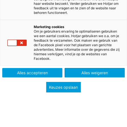
haar website bezoekt. Verder gebruiken we Hotjar om
feedback uit te vragen en te zien of de website naar
behoren functioneert.
Samen maken we het
Marketing cookies
Om je gebruikers ervaring te optimaliseren gebruiken
we een aantal cookies. Hotjar gebruiken we o.a. om je
onderwijs van vandaag en
feedback te verzamelen. Ook maken we gebruik van
de Facebook pixel voor het plaatsen van gerichte
morgen
advertenties. Meer informatie over de gegevens die zij
hiermee verkrijgen, vind je op de websites van
Facebook.
Wij geloven in jou als leerkracht en docent; jij bent
voor de leerlingen een gids naar een kansrijke
Alles accepteren
Alles weigeren
toekomst. Malmberg wil je graag ondersteunen bij
de dagelijkse lespraktijk. Daarom ontwikkelen we
Keuzes opslaan
doorlopend leeroplossingen voor de
onderwijsuitdagingen van vandaag en morgen.
Bekijk hier al onze lesmethodes per onderwijstype.
Basisonderwijs