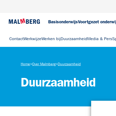
Basisonderwijs
Voortgezet onderwi
Contact
Werkwijze
Werken bij
Duurzaamheid
Media & Pers
S
Home
>
Over Malmberg
>
Duurzaamheid
Duurzaamheid