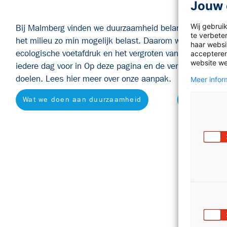
Jouw 
Wij gebrui
Bij Malmberg vinden we duurzaamheid belangrijk – het 
te verbete
het milieu zo min mogelijk belast. Daarom werken we a
haar websit
ecologische voetafdruk en het vergroten van klimaatbewu
accepteren
website we
iedere dag voor in
Op deze pagina en de vervolgpagina’s 
doelen. Lees hier
meer over onze aanpak.
Meer inform
Wat we doen aan duurzaamheid
Lifo