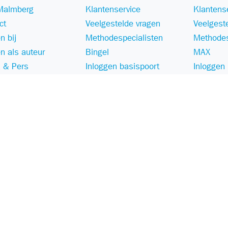
Malmberg
Klantenservice
Klantens
ct
Veelgestelde vragen
Veelgest
n bij
Methodespecialisten
Methodes
n als auteur
Bingel
MAX
 & Pers
Inloggen basispoort
Inloggen
aamheid
Zichtzending retour
Webshop
Privacy
Cookies