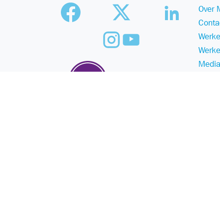
Over 
Conta
Werke
Werke
Media
Duurz
©
Malmberg
2025
- a Sanoma company