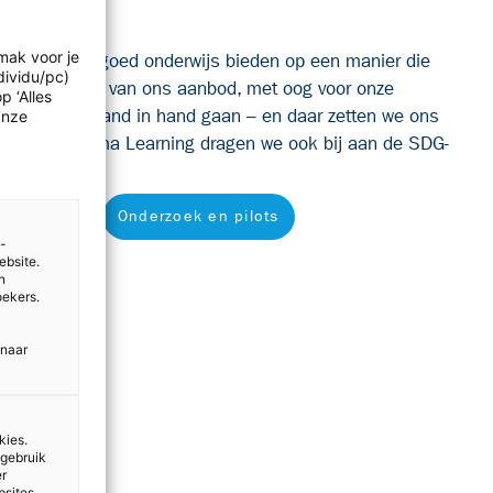
mak voor je
t. We willen goed onderwijs bieden op een manier die
dividu/pc)
et verbeteren van ons aanbod, met oog voor onze
p ‘Alles
 onderwijs hand in hand gaan – en daar zetten
we ons
Onze
el van Sanoma Learning dragen we ook bij aan de SDG-
Onderzoek en pilots
e-
ebsite.
n
oekers.
 naar
kies.
 gebruik
er
bsites