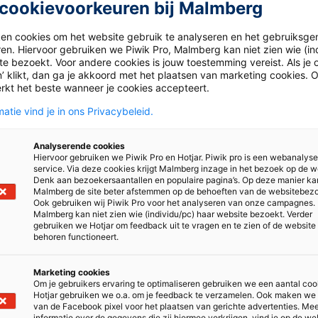
cookievoorkeuren bij Malmberg
ken cookies om het website gebruik te analyseren en het gebruiksge
gaat tenslotte om de toekomst
van onze kinderen en de planee
ren. Hiervoor gebruiken we Piwik Pro, Malmberg kan niet zien wie (in
ctief aan duurzame
oplossingen.
We werken voortdurend aan h
e bezoekt. Voor andere cookies is jouw toestemming vereist. Als je o
stzijn. We geloven dat
duurzame ontwikkeling en hoogwaardig
’ klikt, dan ga je akkoord met het plaatsen van marketing cookies. 
rkt het beste wanneer je cookies accepteert.
laten we je graag zien hoe we dat concreet doen.
Als onderde
atie vind je in ons Privacybeleid.
Hergebruik van boeken
Analyserende cookies
Hiervoor gebruiken we Piwik Pro en Hotjar. Piwik pro is een webanalys
service. Via deze cookies krijgt Malmberg inzage in het bezoek op de w
Denk aan bezoekersaantallen en populaire pagina’s. Op deze manier ka
Malmberg de site beter afstemmen op de behoeften van de websitebez
Ook gebruiken wij Piwik Pro voor het analyseren van onze campagnes.
Malmberg kan niet zien wie (individu/pc) haar website bezoekt. Verder
gebruiken we Hotjar om feedback uit te vragen en te zien of de website
behoren functioneert.
Marketing cookies
Om je gebruikers ervaring te optimaliseren gebruiken we een aantal coo
Hotjar gebruiken we o.a. om je feedback te verzamelen. Ook maken we
van de Facebook pixel voor het plaatsen van gerichte advertenties. Me
informatie over de gegevens die zij hiermee verkrijgen, vind je op de we