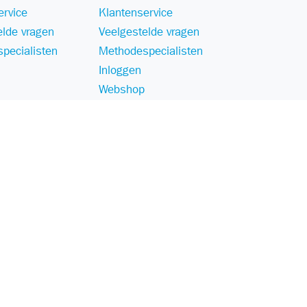
ervice
Klantenservice
elde vragen
Veelgestelde vragen
pecialisten
Methodespecialisten
Inloggen
Webshop
Disclaimer
Voorwaarden
Responsible Disclosure Statement