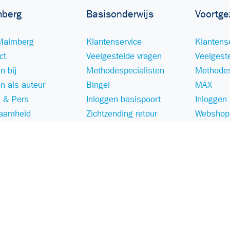
berg
Basisonderwijs
Voortge
Malmberg
Klantenservice
Klantens
ct
Veelgestelde vragen
Veelgest
n bij
Methodespecialisten
Methodes
n als auteur
Bingel
MAX
 & Pers
Inloggen basispoort
Inloggen
aamheid
Zichtzending retour
Webshop