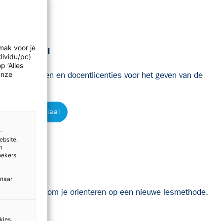
mak voor je
enmateriaal
dividu/pc)
p ‘Alles
ocenten boeken en docentlicenties voor het geven van de
Onze
centenmateriaal
e-
ebsite.
n
oekers.
eriaal
 naar
aterialen aan om je orienteren op een nieuwe lesmethode.
smateriaal
kies.