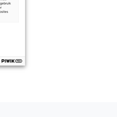
 gebruik
er
bsites