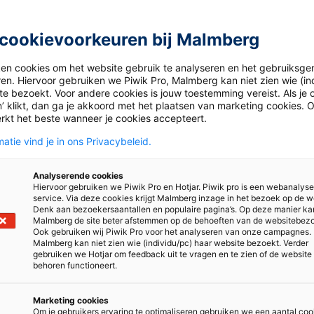
cookievoorkeuren bij Malmberg
ken cookies om het website gebruik te analyseren en het gebruiksge
Docentenwebshop docent
ren. Hiervoor gebruiken we Piwik Pro, Malmberg kan niet zien wie (in
e bezoekt. Voor andere cookies is jouw toestemming vereist. Als je o
blokken, Rekenblokken en Take
Hier bestellen scholen en d
’ klikt, dan ga je akkoord met het plaatsen van marketing cookies. 
rkt het beste wanneer je cookies accepteert.
lessen..
atie vind je in ons Privacybeleid.
Naar Docentenwebshop do
Analyserende cookies
Hiervoor gebruiken we Piwik Pro en Hotjar. Piwik pro is een webanalys
service. Via deze cookies krijgt Malmberg inzage in het bezoek op de w
Denk aan bezoekersaantallen en populaire pagina’s. Op deze manier ka
Malmberg de site beter afstemmen op de behoeften van de websitebez
Ook gebruiken wij Piwik Pro voor het analyseren van onze campagnes.
Webshop beoordelingsmat
Malmberg kan niet zien wie (individu/pc) haar website bezoekt. Verder
gebruiken we Hotjar om feedback uit te vragen en te zien of de website
behoren functioneert.
Hier vraag je beoordelingsm
Marketing cookies
Naar Webshop beoordeling
Om je gebruikers ervaring te optimaliseren gebruiken we een aantal coo