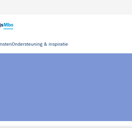
js
Mbo
msten
Ondersteuning & inspiratie