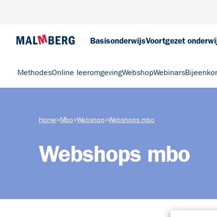
Basisonderwijs
Voortgezet onderwi
Methodes
Online leeromgeving
Webshop
Webinars
Bijeenko
Home
>
Mbo
>
Webshop
>
Webshops mbo
Webshops mbo