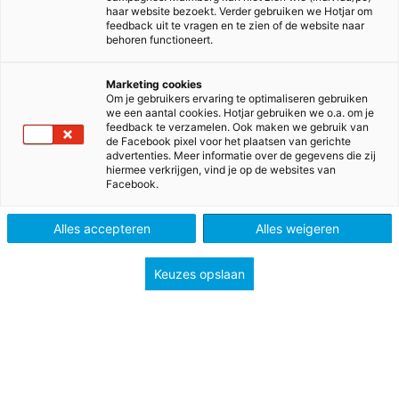
haar website bezoekt. Verder gebruiken we Hotjar om
feedback uit te vragen en te zien of de website naar
behoren functioneert.
Beoordelingsmateriaal
Marketing cookies
Om je gebruikers ervaring te optimaliseren gebruiken
we een aantal cookies. Hotjar gebruiken we o.a. om je
aanvragen
feedback te verzamelen. Ook maken we gebruik van
de Facebook pixel voor het plaatsen van gerichte
advertenties. Meer informatie over de gegevens die zij
Overweeg je om volgend schooljaar met een
hiermee verkrijgen, vind je op de websites van
Facebook.
nieuwe lesmethode aan de slag te gaan en wil je
snel een goede indruk van onze methodes krijgen?
Alles accepteren
Alles weigeren
Haal vrijblijvend het beoordelingsmateriaal
(zichtzending en proeflicentie) in huis.
Keuzes opslaan
Bekijk hieronder welke methode voor jou
interessant is en vraag het beoordelingspakket of
de zichtzending van jouw keuze aan.