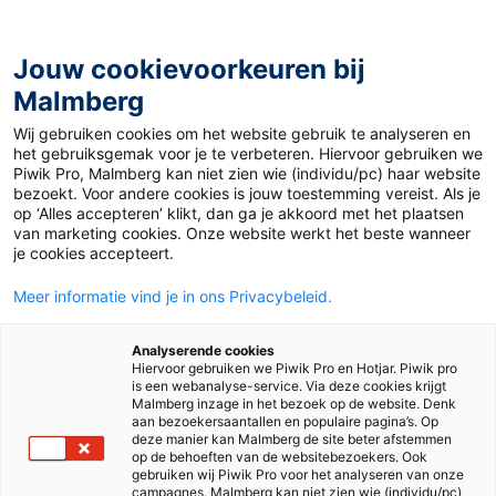
Jouw cookievoorkeuren bij
Malmberg
Home
>
Basisonderwijs
>
Methodes
>
Verkeer
Wij gebruiken cookies om het website gebruik te analyseren en
het gebruiksgemak voor je te verbeteren. Hiervoor gebruiken we
Methode voor verkeer
Piwik Pro, Malmberg kan niet zien wie (individu/pc) haar website
bezoekt. Voor andere cookies is jouw toestemming vereist. Als je
op ‘Alles accepteren’ klikt, dan ga je akkoord met het plaatsen
van marketing cookies. Onze website werkt het beste wanneer
je cookies accepteert.
Meer informatie vind je in ons Privacybeleid.
Analyserende cookies
Let's go!
Hiervoor gebruiken we Piwik Pro en Hotjar. Piwik pro
is een webanalyse-service. Via deze cookies krijgt
Malmberg inzage in het bezoek op de website. Denk
aan bezoekersaantallen en populaire pagina’s. Op
deze manier kan Malmberg de site beter afstemmen
op de behoeften van de websitebezoekers. Ook
gebruiken wij Piwik Pro voor het analyseren van onze
campagnes. Malmberg kan niet zien wie (individu/pc)