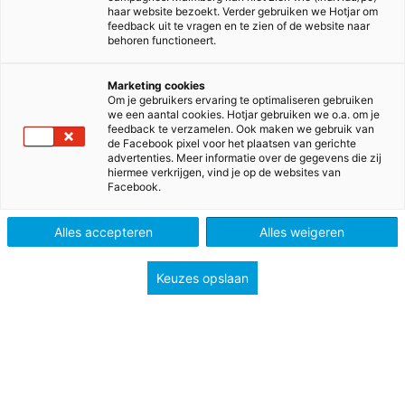
haar website bezoekt. Verder gebruiken we Hotjar om
feedback uit te vragen en te zien of de website naar
behoren functioneert.
Marketing cookies
Om je gebruikers ervaring te optimaliseren gebruiken
we een aantal cookies. Hotjar gebruiken we o.a. om je
feedback te verzamelen. Ook maken we gebruik van
de Facebook pixel voor het plaatsen van gerichte
advertenties. Meer informatie over de gegevens die zij
hiermee verkrijgen, vind je op de websites van
Facebook.
>
>
>
Home
Voortgezet onderwijs
Methodes
>
Maatschappijkunde
Thema’s Maatschappijkunde
Alles accepteren
Alles weigeren
Thema’s
Keuzes opslaan
Maatschappijkunde
Bereid je leerlingen optimaal voor op het examen
maatschappijkunde met de
nieuwe
examenkaternen van Thema’s. De methode is