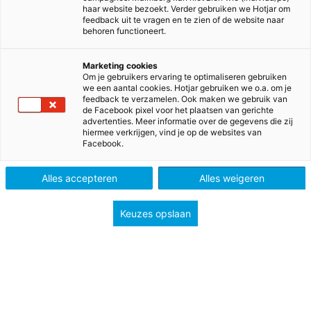
haar website bezoekt. Verder gebruiken we Hotjar om
feedback uit te vragen en te zien of de website naar
behoren functioneert.
Marketing cookies
Om je gebruikers ervaring te optimaliseren gebruiken
we een aantal cookies. Hotjar gebruiken we o.a. om je
feedback te verzamelen. Ook maken we gebruik van
de Facebook pixel voor het plaatsen van gerichte
advertenties. Meer informatie over de gegevens die zij
hiermee verkrijgen, vind je op de websites van
Facebook.
>
>
>
Home
Basisonderwijs
Methodes
>
Kleuters en peuters
Kleuterplein
Alles accepteren
Alles weigeren
Kleuterplein
Keuzes opslaan
Spelenderwijs leren in álle kleuterdomeinen
Kleuterplein laat kleuters helemaal kleuter zijn:
✓
Alle domeinen van het kleuteronderwijs