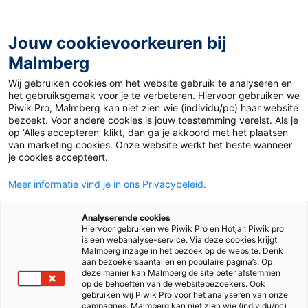
Jouw cookievoorkeuren bij
Malmberg
Ontdekken
Verdiepen
Uitproberen
Beslissen
Wij gebruiken cookies om het website gebruik te analyseren en
het gebruiksgemak voor je te verbeteren. Hiervoor gebruiken we
Piwik Pro, Malmberg kan niet zien wie (individu/pc) haar website
bezoekt. Voor andere cookies is jouw toestemming vereist. Als je
op ‘Alles accepteren’ klikt, dan ga je akkoord met het plaatsen
van marketing cookies. Onze website werkt het beste wanneer
je cookies accepteert.
Meer informatie vind je in ons Privacybeleid.
Analyserende cookies
Hiervoor gebruiken we Piwik Pro en Hotjar. Piwik pro
is een webanalyse-service. Via deze cookies krijgt
Malmberg inzage in het bezoek op de website. Denk
aan bezoekersaantallen en populaire pagina’s. Op
deze manier kan Malmberg de site beter afstemmen
op de behoeften van de websitebezoekers. Ook
gebruiken wij Piwik Pro voor het analyseren van onze
campagnes. Malmberg kan niet zien wie (individu/pc)