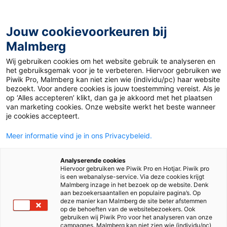
Jouw cookievoorkeuren bij
Malmberg
Kleuterpakket 'Kennismaken
Wij gebruiken cookies om het website gebruik te analyseren en
het gebruiksgemak voor je te verbeteren. Hiervoor gebruiken we
met Lijn 3'
Piwik Pro, Malmberg kan niet zien wie (individu/pc) haar website
bezoekt. Voor andere cookies is jouw toestemming vereist. Als je
op ‘Alles accepteren’ klikt, dan ga je akkoord met het plaatsen
van marketing cookies. Onze website werkt het beste wanneer
je cookies accepteert.
Meer informatie vind je in ons Privacybeleid.
Analyserende cookies
Hiervoor gebruiken we Piwik Pro en Hotjar. Piwik pro
Kennismaken met Lijn 3
is een webanalyse-service. Via deze cookies krijgt
Malmberg inzage in het bezoek op de website. Denk
aan bezoekersaantallen en populaire pagina’s. Op
(eerste editie) voor
deze manier kan Malmberg de site beter afstemmen
op de behoeften van de websitebezoekers. Ook
gebruiken wij Piwik Pro voor het analyseren van onze
campagnes. Malmberg kan niet zien wie (individu/pc)