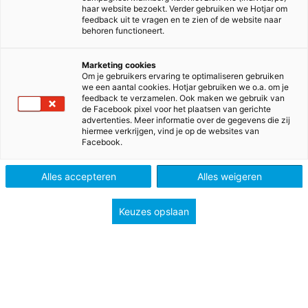
kleuters
haar website bezoekt. Verder gebruiken we Hotjar om
feedback uit te vragen en te zien of de website naar
behoren functioneert.
De stap van de kleutergroepen naar groep 3 is voor
Marketing cookies
Om je gebruikers ervaring te optimaliseren gebruiken
veel kinderen spannend. Wil je de kinderen op een
we een aantal cookies. Hotjar gebruiken we o.a. om je
feedback te verzamelen. Ook maken we gebruik van
leuke manier voorbereiden op het nieuwe schooljaar?
de Facebook pixel voor het plaatsen van gerichte
Dit pakket (handleiding, werkbladen en digibord) helpt
advertenties. Meer informatie over de gegevens die zij
hiermee verkrijgen, vind je op de websites van
om die kennismaking prettig te laten verlopen. Je vindt
Facebook.
de les op het digibord onder Thema: Kleuters > Dag:
Wennen > Les: Kennismakingsles.
Alles accepteren
Alles weigeren
De materialen kun je hier downloaden:
Keuzes opslaan
Kennismaken met Lijn 3 Handleiding (7,15 MB)
Kennismaken met Lijn 3 Werkboek (3,15 MB)