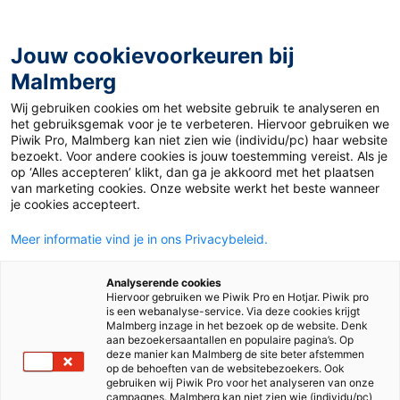
Jouw cookievoorkeuren bij
Malmberg
Home
>
Basisonderwijs
>
Methodes
>
Engels
Wij gebruiken cookies om het website gebruik te analyseren en
het gebruiksgemak voor je te verbeteren. Hiervoor gebruiken we
Methode voor Engels
Piwik Pro, Malmberg kan niet zien wie (individu/pc) haar website
bezoekt. Voor andere cookies is jouw toestemming vereist. Als je
op ‘Alles accepteren’ klikt, dan ga je akkoord met het plaatsen
van marketing cookies. Onze website werkt het beste wanneer
je cookies accepteert.
Meer informatie vind je in ons Privacybeleid.
Analyserende cookies
Join in
Hiervoor gebruiken we Piwik Pro en Hotjar. Piwik pro
is een webanalyse-service. Via deze cookies krijgt
Malmberg inzage in het bezoek op de website. Denk
aan bezoekersaantallen en populaire pagina’s. Op
deze manier kan Malmberg de site beter afstemmen
op de behoeften van de websitebezoekers. Ook
gebruiken wij Piwik Pro voor het analyseren van onze
campagnes. Malmberg kan niet zien wie (individu/pc)