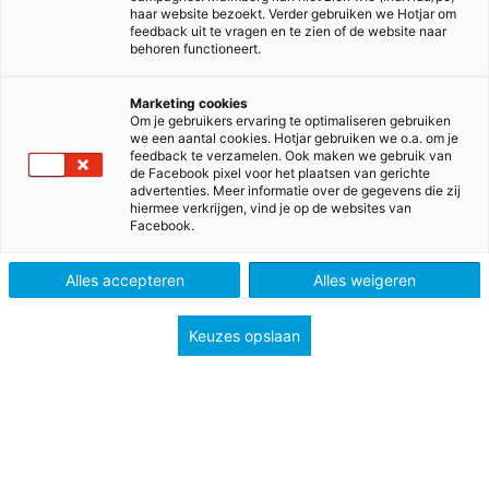
diensten aan waarbij persoonsgegevens worden
haar website bezoekt. Verder gebruiken we Hotjar om
feedback uit te vragen en te zien of de website naar
verwerkt. Wij vinden het belangrijk om uiterst
behoren functioneert.
zorgvuldig met persoonsgegevens om te gaan en jou
duidelijk te informeren over de wijze waarop wij
Marketing cookies
persoonsgegevens gebruiken. Wij zullen onze
Om je gebruikers ervaring te optimaliseren gebruiken
we een aantal cookies. Hotjar gebruiken we o.a. om je
werkwijze toelichten in dit privacy statement.
feedback te verzamelen. Ook maken we gebruik van
de Facebook pixel voor het plaatsen van gerichte
advertenties. Meer informatie over de gegevens die zij
Wat is een persoonsgegeven?
hiermee verkrijgen, vind je op de websites van
Een persoonsgegeven is informatie die herleidbaar is
Facebook.
tot jou als persoon. Bijvoorbeeld jouw naam, jouw
huisadres of e-mailadres, maar ook het IP-adres of
Alles accepteren
Alles weigeren
geplaatste cookies. Op de website van de Autoriteit
Persoonsgegevens (AP) vind je meer informatie over
Keuzes opslaan
persoonsgegevens en welke gegevens
persoonsgegevens zijn.
Verwerkingsverantwoordelijke of verwerker?
Wij verwerken persoonsgegevens als