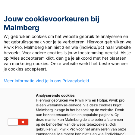
Jouw cookievoorkeuren bij
Malmberg
Wij gebruiken cookies om het website gebruik te analyseren en
Privacy Statement
het gebruiksgemak voor je te verbeteren. Hiervoor gebruiken we
Piwik Pro, Malmberg kan niet zien wie (individu/pc) haar website
bezoekt. Voor andere cookies is jouw toestemming vereist. Als je
op ‘Alles accepteren’ klikt, dan ga je akkoord met het plaatsen
van marketing cookies. Onze website werkt het beste wanneer
je cookies accepteert.
Meer informatie vind je in ons Privacybeleid.
Verwerker
Verwerkingsverantwoordelijk
Hoe gaan julli
Analyserende cookies
Hiervoor gebruiken we Piwik Pro en Hotjar. Piwik pro
is een webanalyse-service. Via deze cookies krijgt
Malmberg inzage in het bezoek op de website. Denk
aan bezoekersaantallen en populaire pagina’s. Op
deze manier kan Malmberg de site beter afstemmen
op de behoeften van de websitebezoekers. Ook
Malmberg B.V. biedt verschillende producten en
gebruiken wij Piwik Pro voor het analyseren van onze
campagnes. Malmberg kan niet zien wie (individu/pc)