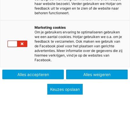
haar website bezoekt. Verder gebruiken we Hotjar om
feedback uit te vragen en te zien of de website naar
behoren functioneert.
Start schooljaar checklist
Marketing cookies
Om je gebruikers ervaring te optimaliseren gebruiken
we een aantal cookies. Hotjar gebruiken we o.a. om je
2026-2027
feedback te verzamelen. Ook maken we gebruik van
de Facebook pixel voor het plaatsen van gerichte
advertenties. Meer informatie over de gegevens die zij
We helpen je graag bij de voorbereidingen op het
hiermee verkrijgen, vind je op de websites van
Facebook.
nieuwe schooljaar. Download de start schooljaar
checklist 2026-2027 en zet de eerste stappen
Alles accepteren
Alles weigeren
voor een vliegende start. Bestel je
docentenmaterialen of meld je aan voor een
Keuzes opslaan
webinar. Zo kun je in het nieuwe schooljaar
meteen aan de slag!
Naar de checklist