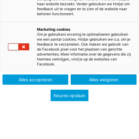
haar website bezoekt. Verder gebruiken we Hotjar om
feedback uit te vragen en te zien of de website naar
behoren functioneert.
Marketing cookies
Om je gebruikers ervaring te optimaliseren gebruiken
we een aantal cookies. Hotjar gebruiken we o.a. om je
feedback te verzamelen. Ook maken we gebruik van
de Facebook pixel voor het plaatsen van gerichte
advertenties. Meer informatie over de gegevens die zij
hiermee verkrijgen, vind je op de websites van
Facebook.
Malmberg
Alles accepteren
Alles weigeren
Over Malmberg
Contact
Keuzes opslaan
Werken bij
Werken als auteur
Media & Pers
Duurzaamheid
Basisonderwijs