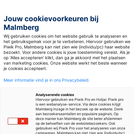
Jouw cookievoorkeuren bij
Malmberg
Home
>
Voortgezet onderwijs
>
Ondersteuning & inspiratie
>
Ontwikkelingen
Wij gebruiken cookies om het website gebruik te analyseren en
het gebruiksgemak voor je te verbeteren. Hiervoor gebruiken we
Ontwikkelingen
Piwik Pro, Malmberg kan niet zien wie (individu/pc) haar website
bezoekt. Voor andere cookies is jouw toestemming vereist. Als je
op ‘Alles accepteren’ klikt, dan ga je akkoord met het plaatsen
van marketing cookies. Onze website werkt het beste wanneer
je cookies accepteert.
Meer informatie vind je in ons Privacybeleid.
Analyserende cookies
Hiervoor gebruiken we Piwik Pro en Hotjar. Piwik pro
is een webanalyse-service. Via deze cookies krijgt
Malmberg inzage in het bezoek op de website. Denk
aan bezoekersaantallen en populaire pagina’s. Op
deze manier kan Malmberg de site beter afstemmen
op de behoeften van de websitebezoekers. Ook
gebruiken wij Piwik Pro voor het analyseren van onze
campagnes. Malmberg kan niet zien wie (individu/pc)