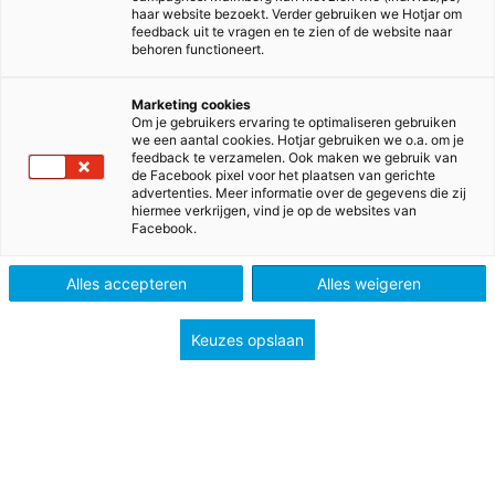
haar website bezoekt. Verder gebruiken we Hotjar om
feedback uit te vragen en te zien of de website naar
behoren functioneert.
Marketing cookies
>
>
Home
Voortgezet onderwijs
Om je gebruikers ervaring te optimaliseren gebruiken
we een aantal cookies. Hotjar gebruiken we o.a. om je
>
>
Ondersteuning & inspiratie
Meedenken
feedback te verzamelen. Ook maken we gebruik van
Jouw feedback
de Facebook pixel voor het plaatsen van gerichte
advertenties. Meer informatie over de gegevens die zij
hiermee verkrijgen, vind je op de websites van
Jouw feedback
Facebook.
✓
We zijn altijd blij met je feedback en
Alles accepteren
Alles weigeren
suggesties.
✓
Geef dus jouw feedback!
Keuzes opslaan
✓
Dan gaan wij aan de slag om onze service
en lesmethodes te verbeteren.
Geef ons je feedback
8,1 voor tevredenheid start schooljaar