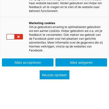
haar website bezoekt. Verder gebruiken we Hotjar om
feedback uit te vragen en te zien of de website naar
behoren functioneert.
Marketing cookies
Om je gebruikers ervaring te optimaliseren gebruiken
we een aantal cookies. Hotjar gebruiken we o.a. om je
feedback te verzamelen. Ook maken we gebruik van
de Facebook pixel voor het plaatsen van gerichte
advertenties. Meer informatie over de gegevens die zij
hiermee verkrijgen, vind je op de websites van
Facebook.
>
>
>
>
Home
Basisonderwijs
Methodes
Engels
Join in
Alles accepteren
Alles weigeren
Join in
Keuzes opslaan
Actief Engels voor groep 1 t/m 8
Join in brengt de klas in beweging en laat kinderen
actief de Engelse taal verkennen.