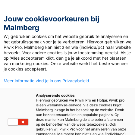
Jouw cookievoorkeuren bij
Malmberg
Ontdekken
Verdiepen
Uitproberen
Beslissen
Wij gebruiken cookies om het website gebruik te analyseren en
het gebruiksgemak voor je te verbeteren. Hiervoor gebruiken we
Piwik Pro, Malmberg kan niet zien wie (individu/pc) haar website
bezoekt. Voor andere cookies is jouw toestemming vereist. Als je
op ‘Alles accepteren’ klikt, dan ga je akkoord met het plaatsen
van marketing cookies. Onze website werkt het beste wanneer
je cookies accepteert.
Meer informatie vind je in ons Privacybeleid.
Analyserende cookies
Hiervoor gebruiken we Piwik Pro en Hotjar. Piwik pro
is een webanalyse-service. Via deze cookies krijgt
Malmberg inzage in het bezoek op de website. Denk
aan bezoekersaantallen en populaire pagina’s. Op
deze manier kan Malmberg de site beter afstemmen
op de behoeften van de websitebezoekers. Ook
gebruiken wij Piwik Pro voor het analyseren van onze
campagnes. Malmberg kan niet zien wie (individu/pc)