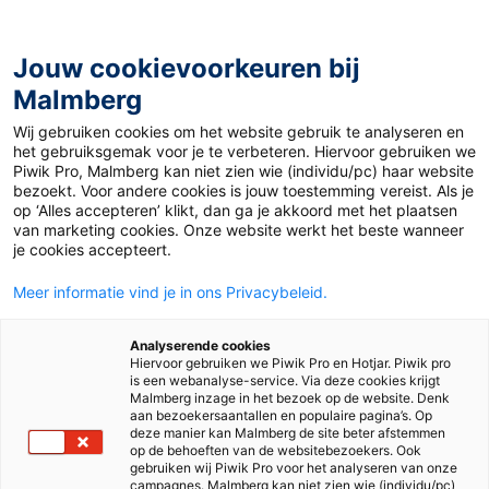
Jouw cookievoorkeuren bij
Malmberg
Home
>
Basisonderwijs
>
Bijeenkomsten en webinars
Wij gebruiken cookies om het website gebruik te analyseren en
het gebruiksgemak voor je te verbeteren. Hiervoor gebruiken we
Bijeenkomsten en webinars
Piwik Pro, Malmberg kan niet zien wie (individu/pc) haar website
bezoekt. Voor andere cookies is jouw toestemming vereist. Als je
op ‘Alles accepteren’ klikt, dan ga je akkoord met het plaatsen
van marketing cookies. Onze website werkt het beste wanneer
je cookies accepteert.
Meer informatie vind je in ons Privacybeleid.
Bijeenkomsten en webinars
Webinars terugkijken
Analyserende cookies
Hiervoor gebruiken we Piwik Pro en Hotjar. Piwik pro
is een webanalyse-service. Via deze cookies krijgt
Malmberg inzage in het bezoek op de website. Denk
Hier vind je alle bijeenkomsten en webinars die wij
aan bezoekersaantallen en populaire pagina’s. Op
deze manier kan Malmberg de site beter afstemmen
organiseren of waarbij onze methodespecialisten
op de behoeften van de websitebezoekers. Ook
gebruiken wij Piwik Pro voor het analyseren van onze
aanwezig zijn. Onderaan vind je de terugkijklinks van
campagnes. Malmberg kan niet zien wie (individu/pc)