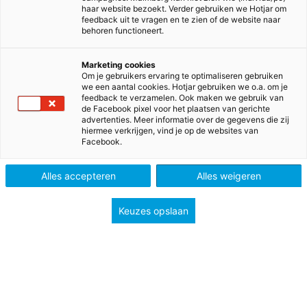
eerder uitgezonden webinars.
haar website bezoekt. Verder gebruiken we Hotjar om
feedback uit te vragen en te zien of de website naar
behoren functioneert.
Marketing cookies
Om je gebruikers ervaring te optimaliseren gebruiken
Bijeenkomsten en webinars
we een aantal cookies. Hotjar gebruiken we o.a. om je
feedback te verzamelen. Ook maken we gebruik van
de Facebook pixel voor het plaatsen van gerichte
advertenties. Meer informatie over de gegevens die zij
hiermee verkrijgen, vind je op de websites van
Facebook.
Alles accepteren
Alles weigeren
Keuzes opslaan