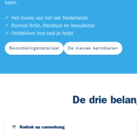
heen.
✓
Het mooie van het vak Nederlands
✓
Bomvol fictie, literatuur en leesplezier
✓
Ontdekken hoe taal je helpt
Beoordelingsmateriaal
De nieuwe kerndoelen
De drie belan
Nadruk op samenhang