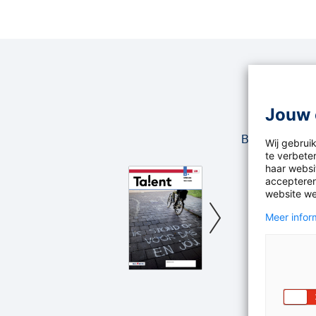
Jouw 
Benieuwd hoe h
Wij gebrui
te verbete
haar websit
accepteren
website we
Meer inform