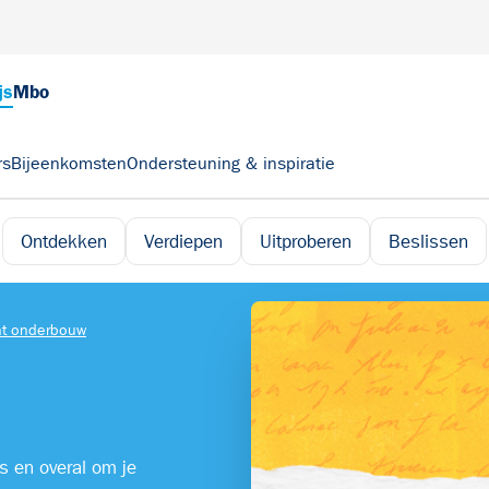
js
Mbo
rs
Bijeenkomsten
Ondersteuning & inspiratie
Ontdekken
Verdiepen
Uitproberen
Beslissen
nt onderbouw
es en overal om je