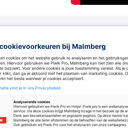
Blader online door de boeken
cookievoorkeuren bij Malmberg
et lesmateriaal van Talent eruitziet? Bekijk dan de bladerbo
ken cookies om het website gebruik te analyseren en het gebruiksge
ren. Hiervoor gebruiken we Piwik Pro, Malmberg kan niet zien wie (in
e bezoekt. Voor andere cookies is jouw toestemming vereist. Als je o
’ klikt, dan ga je akkoord met het plaatsen van marketing cookies. 
rkt het beste wanneer je cookies accepteert.
atie vind je in ons Privacybeleid.
Analyserende cookies
Hiervoor gebruiken we Piwik Pro en Hotjar. Piwik pro is een webanalys
service. Via deze cookies krijgt Malmberg inzage in het bezoek op de w
Denk aan bezoekersaantallen en populaire pagina’s. Op deze manier ka
Malmberg de site beter afstemmen op de behoeften van de websitebez
Ook gebruiken wij Piwik Pro voor het analyseren van onze campagnes.