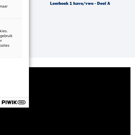
 Deel A
Leerboek 1 havo/vwo - Deel A
 naar
kies.
 gebruik
er
bsites