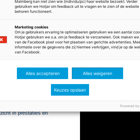
Malmberg kan niet zien wie (individu/pc) haar website bezoekt. Verder
oek 1 vmbo kgt - Deel A
Leerboek 1 vmbo t/havo -
gebruiken we Hotjar om feedback uit te vragen en te zien of de website
behoren functioneert.
Toon meer bladerboeken
Marketing cookies
Om je gebruikers ervaring te optimaliseren gebruiken we een aantal coo
Hotjar gebruiken we o.a. om je feedback te verzamelen. Ook maken we
van de Facebook pixel voor het plaatsen van gerichte advertenties. Me
informatie over de gegevens die zij hiermee verkrijgen, vind je op de we
van Facebook.
Alles accepteren
Alles weigeren
Keuzes opslaan
g tot MAX Online. De online
lpen met het leren, verwerken
Powered by
zicht in prestaties en