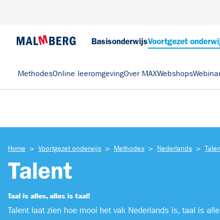
Basisonderwijs
Voortgezet onderwi
Methodes
Online leeromgeving
Over MAX
Webshops
Webina
>
>
>
>
Home
Voortgezet onderwijs
Methodes
Nederlands
Tale
Talent
Taal is alles, alles is taal!
Talent laat zien hoe mooi het vak Nederlands is, taal is all