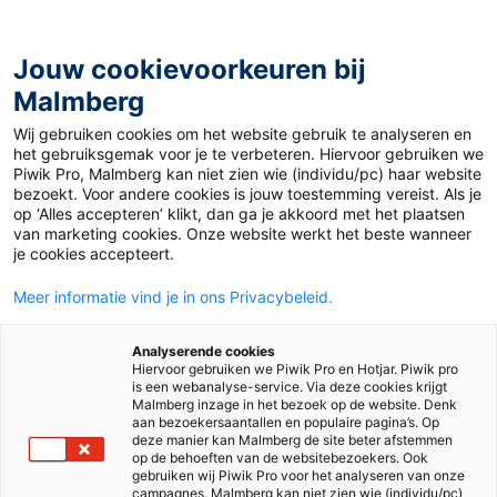
Jouw cookievoorkeuren bij
Malmberg
Home
>
Voortgezet onderwijs
>
Methodes
>
Frans
Wij gebruiken cookies om het website gebruik te analyseren en
het gebruiksgemak voor je te verbeteren. Hiervoor gebruiken we
Onze methode voor Frans
Piwik Pro, Malmberg kan niet zien wie (individu/pc) haar website
bezoekt. Voor andere cookies is jouw toestemming vereist. Als je
op ‘Alles accepteren’ klikt, dan ga je akkoord met het plaatsen
van marketing cookies. Onze website werkt het beste wanneer
je cookies accepteert.
Meer informatie vind je in ons Privacybeleid.
Analyserende cookies
Bravoure
Hiervoor gebruiken we Piwik Pro en Hotjar. Piwik pro
is een webanalyse-service. Via deze cookies krijgt
Malmberg inzage in het bezoek op de website. Denk
aan bezoekersaantallen en populaire pagina’s. Op
deze manier kan Malmberg de site beter afstemmen
op de behoeften van de websitebezoekers. Ook
gebruiken wij Piwik Pro voor het analyseren van onze
campagnes. Malmberg kan niet zien wie (individu/pc)