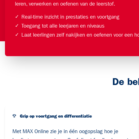
leren, verwerken en oefenen van de leerstof.
✓
Real-time inzicht in prestaties en voortgang
✓
Toegang tot alle leerjaren en niveaus
✓
Laat leerlingen zelf nakijken en oefenen voor een ho
De be
Grip op voortgang en differentiatie
Met MAX Online zie je in één oogopslag hoe je