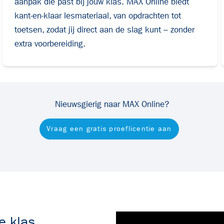
aanpak die past bij jouw klas.
MAX Online biedt
kant-en-klaar lesmateriaal, van opdrachten tot
toetsen, zodat
jij direct aan de slag kunt – zonder
extra voorbereiding.
Nieuwsgierig naar MAX Online?
Vraag een gratis proeflicentie aan
e klas