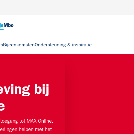
js
Mbo
rs
Bijeenkomsten
Ondersteuning & inspiratie
ving bij
e
 toegang tot MAX Online.
eerlingen helpen met het