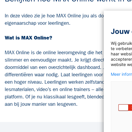
In deze video zie je hoe MAX Online jou als docent onderst
eigenaarschap voor leerlingen.
Jouw 
Wat is MAX Online?
Wij gebrui
te verbete
MAX Online is de online leeromgeving die het lesgeven in 
haar websit
accepteren
slimmer en eenvoudiger maakt. Je krijgt direct inzicht in d
website we
doormiddel van een overzichtelijk dashboard. Je
kunt opdr
differentiëren waar nodig. Laat leerlingen voor
wat extra ui
Meer inform
een hoger niveau. Leerlingen
werken zelfstandig (thuis of i
lesmaterialen, video’s
en online trainers – allemaal overzic
platform. Of je nu
klassikaal lesgeeft, blended werkt of vol
aan bij
jouw manier van lesgeven.