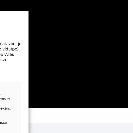
mak voor je
dividu/pc)
p ‘Alles
Onze
e-
ebsite.
n
oekers.
 naar