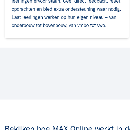
leerlingen ervoor staan. Geef
direct feedback, reset
opdrachten en bied extra ondersteuning waar nodig.
Laat
leerlingen werken op hun eigen niveau – van
onderbouw tot bovenbouw, van
vmbo tot vwo.
Bekijken hoe MAX Online werkt in d