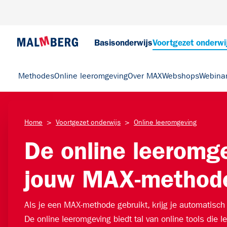
Basisonderwijs
Voortgezet onderwi
Methodes
Online leeromgeving
Over MAX
Webshops
Webina
>
>
Home
Voortgezet onderwijs
Online leeromgeving
De online leeromge
jouw ​MAX-method
Als je een MAX-methode gebruikt, krijg je automatisch
De
online leeromgeving biedt tal van online tools die l