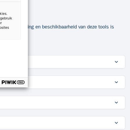
kies.
 gebruik
er
e inhoud, werking en beschikbaarheid van deze tools is
bsites