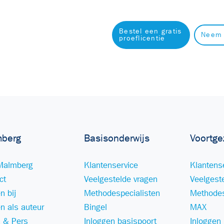
Bestel een gratis
Neem 
proeflicentie
berg
Basisonderwijs
Voortge
Malmberg
Klantenservice
Klantens
ct
Veelgestelde vragen
Veelgest
n bij
Methodespecialisten
Methodes
n als auteur
Bingel
MAX
 & Pers
Inloggen basispoort
Inloggen