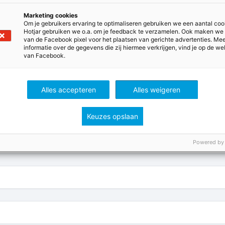
Marketing cookies
Om je gebruikers ervaring te optimaliseren gebruiken we een aantal coo
Alle MAX-tools op een rij
Hotjar gebruiken we o.a. om je feedback te verzamelen. Ook maken we
van de Facebook pixel voor het plaatsen van gerichte advertenties. Me
helpen met het leren, verwerken en oefenen van de leerstof. D
informatie over de gegevens die zij hiermee verkrijgen, vind je op de we
van Facebook.
toegespitst op de specifieke vakmethode.
Alles accepteren
Alles weigeren
Keuzes opslaan
Powered by