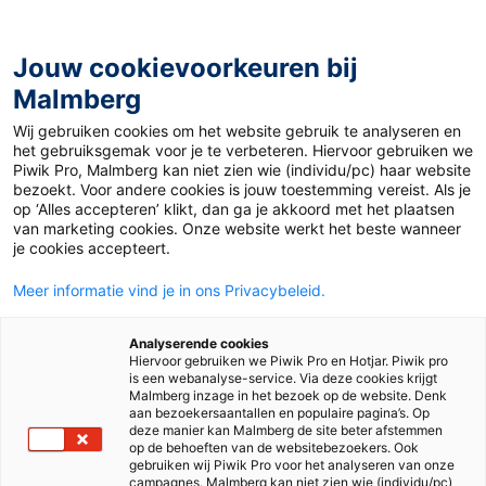
Jouw cookievoorkeuren bij
Malmberg
Ontdekken
Verdiepen
Uitproberen
Beslissen
Wij gebruiken cookies om het website gebruik te analyseren en
het gebruiksgemak voor je te verbeteren. Hiervoor gebruiken we
Piwik Pro, Malmberg kan niet zien wie (individu/pc) haar website
bezoekt. Voor andere cookies is jouw toestemming vereist. Als je
op ‘Alles accepteren’ klikt, dan ga je akkoord met het plaatsen
van marketing cookies. Onze website werkt het beste wanneer
je cookies accepteert.
Meer informatie vind je in ons Privacybeleid.
Analyserende cookies
Hiervoor gebruiken we Piwik Pro en Hotjar. Piwik pro
is een webanalyse-service. Via deze cookies krijgt
Malmberg inzage in het bezoek op de website. Denk
aan bezoekersaantallen en populaire pagina’s. Op
deze manier kan Malmberg de site beter afstemmen
op de behoeften van de websitebezoekers. Ook
gebruiken wij Piwik Pro voor het analyseren van onze
campagnes. Malmberg kan niet zien wie (individu/pc)