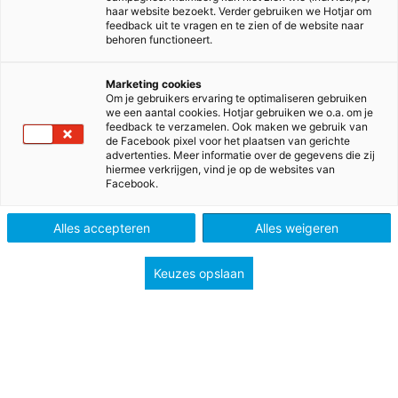
haar website bezoekt. Verder gebruiken we Hotjar om
feedback uit te vragen en te zien of de website naar
behoren functioneert.
Marketing cookies
Om je gebruikers ervaring te optimaliseren gebruiken
we een aantal cookies. Hotjar gebruiken we o.a. om je
feedback te verzamelen. Ook maken we gebruik van
de Facebook pixel voor het plaatsen van gerichte
advertenties. Meer informatie over de gegevens die zij
hiermee verkrijgen, vind je op de websites van
Facebook.
>
>
>
>
Home
Basisonderwijs
Methodes
Taal
Taal actief
Alles accepteren
Alles weigeren
Taal actief
Keuzes opslaan
Laat kinderen groeien
Taal actief maakt kinderen bewust
van de kracht van taal. Ze passen
wat ze geleerd hebben actief toe en