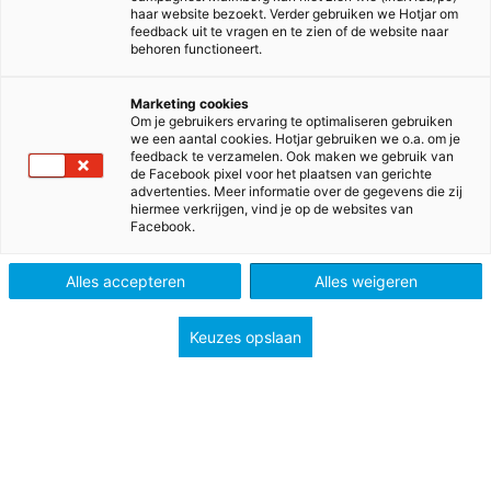
haar website bezoekt. Verder gebruiken we Hotjar om
feedback uit te vragen en te zien of de website naar
behoren functioneert.
Up-to-date met Pluspunt!
Marketing cookies
Om je gebruikers ervaring te optimaliseren gebruiken
we een aantal cookies. Hotjar gebruiken we o.a. om je
feedback te verzamelen. Ook maken we gebruik van
Pluspunt sluit volledig aan op de geactualiseerde
de Facebook pixel voor het plaatsen van gerichte
kerndoelen van SLO (april 2025). Vanaf schooljaar
advertenties. Meer informatie over de gegevens die zij
hiermee verkrijgen, vind je op de websites van
2026-2027 ontvang je een geactualiseerde versie
Facebook.
met dezelfde vertrouwde didactiek, zonder extra
tijdsinvestering.
Alles accepteren
Alles weigeren
Visie, didactiek en opbouw blijven ongewijzigd,
zodat je gewoon kunt doorwerken met de meest
Keuzes opslaan
actuele rekenmethode.
Bekijk de vernieuwingen