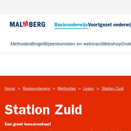
Basisonderwijs
Voortgezet onderwi
Methodes
Bingel
Bijeenkomsten en webinars
Webshop
Onde
>
>
>
>
Home
Basisonderwijs
Methodes
Lezen
Station Zuid
Station Zuid
Een groot leesavontuur!