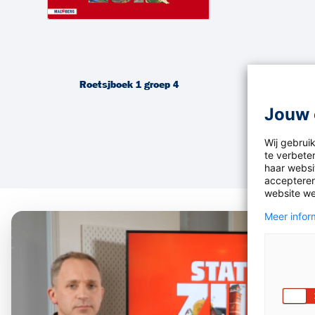
Roetsjboek 1 groep 4
Jouw 
Wij gebrui
te verbete
haar websit
accepteren
website we
Meer inform