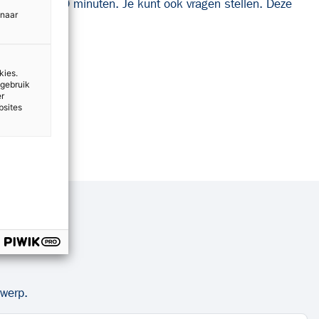
rt ongeveer 30 minuten. Je kunt ook vragen stellen. Deze
 naar
d.
kies.
 gebruik
er
bsites
d
rwerp.