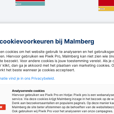
Leesboek 1 groep 4
Handleidingkatern 1b g
cookievoorkeuren bij Malmberg
Toon meer bladerboeken
ken cookies om het website gebruik te analyseren en het gebruiksge
ren. Hiervoor gebruiken we Piwik Pro, Malmberg kan niet zien wie (in
e bezoekt. Voor andere cookies is jouw toestemming vereist. Als je o
’ klikt, dan ga je akkoord met het plaatsen van marketing cookies. 
rkt het beste wanneer je cookies accepteert.
atie vind je in ons Privacybeleid.
Bekijk het webin
Analyserende cookies
Hiervoor gebruiken we Piwik Pro en Hotjar. Piwik pro is een webanalys
Laat je bijpraten door de m
service. Via deze cookies krijgt Malmberg inzage in het bezoek op de w
Station Zuid. Aan de hand van
Denk aan bezoekersaantallen en populaire pagina’s. Op deze manier ka
Malmberg de site beter afstemmen op de behoeften van de websitebez
een goed beeld van het lesm
Ook gebruiken wij Piwik Pro voor het analyseren van onze campagnes.