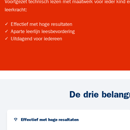
Voortgezet technisch lezen met maatwerk voor ieder kind 
leerkracht:
✓
Effectief met hoge resultaten
✓
Aparte leerlijn leesbevordering
✓
Uitdagend voor iedereen
De drie belang
Effectief met hoge resultaten