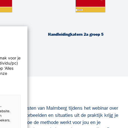
roep 5
Handleidingkatern 2a groep 5
mak voor je
dividu/pc)
p ‘Alles
Onze
ar
e-
ethodespecialisten van Malmberg tijdens het webinar over
ebsite.
 heldere voorbeelden en situaties uit de praktijk krijg je
n
oekers.
ateriaal en hoe de methode werkt voor jou en je