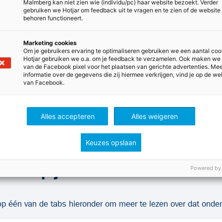
leerlingen. Het webinar duu
Malmberg kan niet zien wie (individu/pc) haar website bezoekt. Verder
gebruiken we Hotjar om feedback uit te vragen en te zien of de website
worden via e-mail beantwoor
behoren functioneert.
Webinar bekijken
Marketing cookies
Om je gebruikers ervaring te optimaliseren gebruiken we een aantal coo
Hotjar gebruiken we o.a. om je feedback te verzamelen. Ook maken we
van de Facebook pixel voor het plaatsen van gerichte advertenties. Me
informatie over de gegevens die zij hiermee verkrijgen, vind je op de we
van Facebook.
Alles accepteren
Alles weigeren
Keuzes opslaan
Verdiep je verder in Station Zui
Powered by
op één van de tabs hieronder om meer te lezen over dat onde