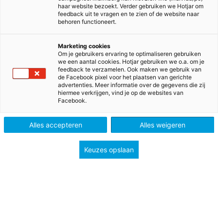
haar website bezoekt. Verder gebruiken we Hotjar om
feedback uit te vragen en te zien of de website naar
behoren functioneert.
Marketing cookies
Om je gebruikers ervaring te optimaliseren gebruiken
we een aantal cookies. Hotjar gebruiken we o.a. om je
feedback te verzamelen. Ook maken we gebruik van
de Facebook pixel voor het plaatsen van gerichte
advertenties. Meer informatie over de gegevens die zij
hiermee verkrijgen, vind je op de websites van
Facebook.
>
>
>
Home
Voortgezet onderwijs
Methodes
>
Scheikunde
Nova scheikunde onderbouw
Alles accepteren
Alles weigeren
Nova
Keuzes opslaan
Kunststof auto’s, vuurwerk en ruimtevaart: Nova
scheikunde koppelt de lesstof aan sprekende
voorbeelden die aansluiten op de belevingswereld
van leerlingen. Zo ervaren ze hoe relevant