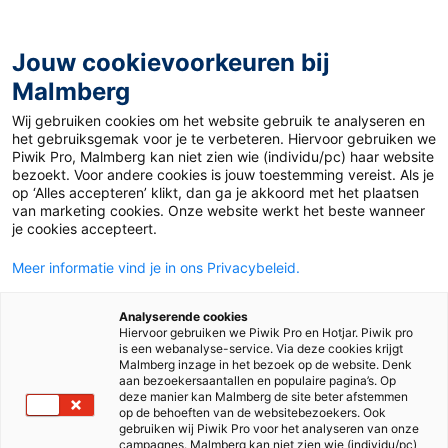
Jouw cookievoorkeuren bij
Malmberg
Ontdekken
Verdiepen
Uitproberen
Beslissen
Wij gebruiken cookies om het website gebruik te analyseren en
het gebruiksgemak voor je te verbeteren. Hiervoor gebruiken we
Piwik Pro, Malmberg kan niet zien wie (individu/pc) haar website
bezoekt. Voor andere cookies is jouw toestemming vereist. Als je
op ‘Alles accepteren’ klikt, dan ga je akkoord met het plaatsen
van marketing cookies. Onze website werkt het beste wanneer
je cookies accepteert.
Meer informatie vind je in ons Privacybeleid.
Analyserende cookies
Hiervoor gebruiken we Piwik Pro en Hotjar. Piwik pro
is een webanalyse-service. Via deze cookies krijgt
Malmberg inzage in het bezoek op de website. Denk
aan bezoekersaantallen en populaire pagina’s. Op
deze manier kan Malmberg de site beter afstemmen
op de behoeften van de websitebezoekers. Ook
gebruiken wij Piwik Pro voor het analyseren van onze
campagnes. Malmberg kan niet zien wie (individu/pc)