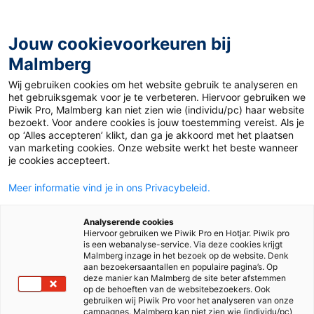
Jouw cookievoorkeuren bij
Malmberg
Ontdekken
Verdiepen
Uitproberen
Beslissen
Wij gebruiken cookies om het website gebruik te analyseren en
het gebruiksgemak voor je te verbeteren. Hiervoor gebruiken we
Piwik Pro, Malmberg kan niet zien wie (individu/pc) haar website
bezoekt. Voor andere cookies is jouw toestemming vereist. Als je
op ‘Alles accepteren’ klikt, dan ga je akkoord met het plaatsen
van marketing cookies. Onze website werkt het beste wanneer
je cookies accepteert.
Meer informatie vind je in ons Privacybeleid.
Analyserende cookies
Hiervoor gebruiken we Piwik Pro en Hotjar. Piwik pro
is een webanalyse-service. Via deze cookies krijgt
Malmberg inzage in het bezoek op de website. Denk
aan bezoekersaantallen en populaire pagina’s. Op
deze manier kan Malmberg de site beter afstemmen
op de behoeften van de websitebezoekers. Ook
gebruiken wij Piwik Pro voor het analyseren van onze
campagnes. Malmberg kan niet zien wie (individu/pc)