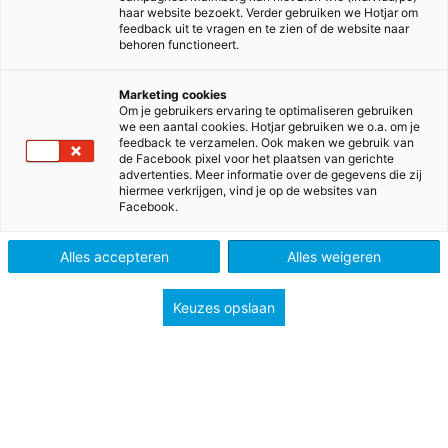
haar website bezoekt. Verder gebruiken we Hotjar om
feedback uit te vragen en te zien of de website naar
behoren functioneert.
Marketing cookies
Om je gebruikers ervaring te optimaliseren gebruiken
we een aantal cookies. Hotjar gebruiken we o.a. om je
feedback te verzamelen. Ook maken we gebruik van
de Facebook pixel voor het plaatsen van gerichte
advertenties. Meer informatie over de gegevens die zij
hiermee verkrijgen, vind je op de websites van
Facebook.
>
>
>
>
Home
Basisonderwijs
Methodes
Rekenen
Pluspunt
Alles accepteren
Alles weigeren
Pluspunt
Keuzes opslaan
Vrij, helder en vakinhoudelijk sterk: reken op meer!
Met Pluspunt zet je ieder kind in zijn kracht en krijg
jij als leerkracht maximale controle over het
rekenonderwijs. Pluspunt beweegt met je mee,