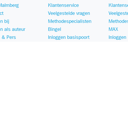
Malmberg
Klantenservice
Klantens
ct
Veelgestelde vragen
Veelgest
n bij
Methodespecialisten
Methodes
n als auteur
Bingel
MAX
 & Pers
Inloggen basispoort
Inloggen
aamheid
Zichtzending retour
Webshop
Privacy
Cookies