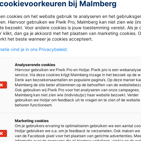
cookievoorkeuren bij Malmberg
ken cookies om het website gebruik te analyseren en het gebruiksge
ren. Hiervoor gebruiken we Piwik Pro, Malmberg kan niet zien wie (in
e bezoekt. Voor andere cookies is jouw toestemming vereist. Als je o
’ klikt, dan ga je akkoord met het plaatsen van marketing cookies. 
rkt het beste wanneer je cookies accepteert.
atie vind je in ons Privacybeleid.
ten met onze methode Verzorging voor jou. Scholen die nog w
Analyserende cookies
eken en licenties zijn nog leverbaar in 2025-2026.
Hiervoor gebruiken we Piwik Pro en Hotjar. Piwik pro is een webanalys
service. Via deze cookies krijgt Malmberg inzage in het bezoek op de w
Denk aan bezoekersaantallen en populaire pagina’s. Op deze manier ka
Malmberg de site beter afstemmen op de behoeften van de websitebez
er dan een aparte biologie- en verzorgingsmethode. Wil je mee
Ook gebruiken wij Piwik Pro voor het analyseren van onze campagnes.
m dan contact op met je accountmanager.
Malmberg kan niet zien wie (individu/pc) haar website bezoekt. Verder
gebruiken we Hotjar om feedback uit te vragen en te zien of de website
behoren functioneert.
Marketing cookies
Om je gebruikers ervaring te optimaliseren gebruiken we een aantal coo
Hotjar gebruiken we o.a. om je feedback te verzamelen. Ook maken we
van de Facebook pixel voor het plaatsen van gerichte advertenties. Me
informatie over de gegevens die zij hiermee verkrijgen, vind je op de we