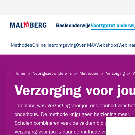
Basisonderwijs
Voortgezet onderwi
Methodes
Online leeromgeving
Over MAX
Webshops
Webina
>
>
>
>
Home
Voortgezet onderwijs
Methodes
Verzorging
V
Verzorging voor jo
Jarenlang was Verzorging voor jou ons aanbod voor het
onderbouw. De methode krijgt geen herziening meer.
Scholen combineren vaak de vakken biologie en verzor
Verzorging voor jou is daar de methode voor en bevat 