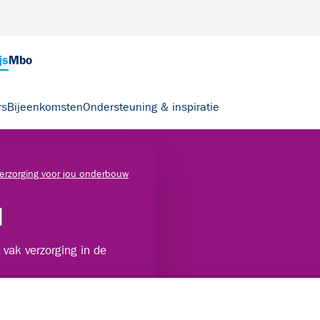
js
Mbo
rs
Bijeenkomsten
Ondersteuning & inspiratie
erzorging voor jou onderbouw
u
 vak verzorging in de
ging. Biologie &
een actuele