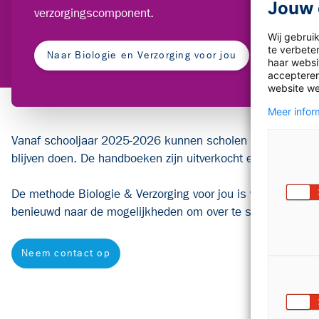
Jouw 
verzorgingscomponent.
Wij gebrui
te verbete
Naar Biologie en Verzorging voor jou
haar websit
accepteren
website we
Meer inform
Vanaf schooljaar 2025-2026 kunnen scholen niet meer star
blijven doen. De handboeken zijn uitverkocht en de werkbo
De methode Biologie & Verzorging voor jou is vaak goedkop
benieuwd naar de mogelijkheden om over te stappen? Nee
Neem contact op