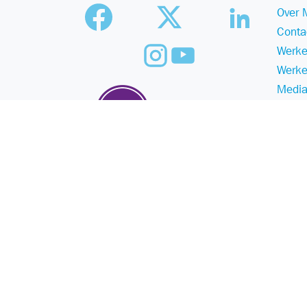
Over 
Conta
Werke
Werke
Media
Duurz
©
Malmberg
2025
- a Sanoma company