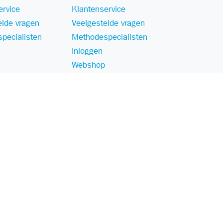
ervice
Klantenservice
elde vragen
Veelgestelde vragen
pecialisten
Methodespecialisten
Inloggen
Webshop
Disclaimer
Voorwaarden
Responsible Disclosure Statement