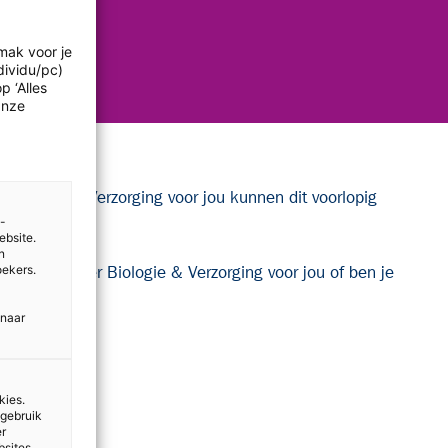
mak voor je
dividu/pc)
p ‘Alles
Onze
erken met Verzorging voor jou kunnen dit voorlopig
e-
ebsite.
n
oekers.
r weten over Biologie & Verzorging voor jou of ben je
 naar
kies.
 gebruik
er
bsites