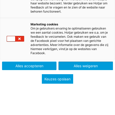
haar website bezoekt. Verder gebruiken we Hotjar om
oefeningen stellen leerlingen in staat om zich uitstekend
feedback uit te vragen en te zien of de website naar
voor te bereiden op het proefwerk en examen. Met mooi
behoren functioneert.
beeldmateriaal en uitdagende opdrachten komt
geschiedenis tot leven!
Marketing cookies
Om je gebruikers ervaring te optimaliseren gebruiken
we een aantal cookies. Hotjar gebruiken we o.a. om je
feedback te verzamelen. Ook maken we gebruik van
de Facebook pixel voor het plaatsen van gerichte
advertenties. Meer informatie over de gegevens die zij
hiermee verkrijgen, vind je op de websites van
Facebook.
Onderbouw
Alles accepteren
Alles weigeren
Keuzes opslaan