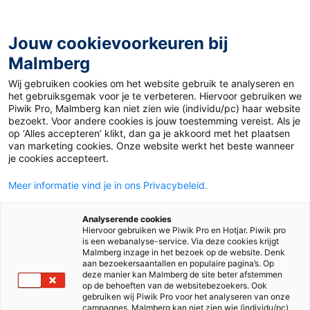
Jouw cookievoorkeuren bij
Malmberg
Home
>
Voortgezet onderwijs
>
Methodes
>
Geschiedenis
Wij gebruiken cookies om het website gebruik te analyseren en
het gebruiksgemak voor je te verbeteren. Hiervoor gebruiken we
Alle methodes voor
Piwik Pro, Malmberg kan niet zien wie (individu/pc) haar website
bezoekt. Voor andere cookies is jouw toestemming vereist. Als je
geschiedenis
op ‘Alles accepteren’ klikt, dan ga je akkoord met het plaatsen
van marketing cookies. Onze website werkt het beste wanneer
Voor het vak Geschiedenis bieden wij de lesmethode Memo.
je cookies accepteert.
Zowel voor de onderbouw als voor vmbo bovenbouw en
Meer informatie vind je in ons Privacybeleid.
havo/vwo bovenbouw.
Memo maakt leerlingen vertrouwd met de grote lijnen van de
Analyserende cookies
Hiervoor gebruiken we Piwik Pro en Hotjar. Piwik pro
geschiedenis. Naast de historische kennis ontwikkelen ze
is een webanalyse-service. Via deze cookies krijgt
hun historische vaardigheden en leren ze hoe verhalen over
Malmberg inzage in het bezoek op de website. Denk
het verleden tot stand komen en hoe belangrijk het is om
aan bezoekersaantallen en populaire pagina’s. Op
deze manier kan Malmberg de site beter afstemmen
kritisch met zulke verhalen om te gaan - het ‘historisch
op de behoeften van de websitebezoekers. Ook
denken’. De heldere teksten, de systematische training in
gebruiken wij Piwik Pro voor het analyseren van onze
historisch denken, de boeiende opdrachten en uitdagende
campagnes. Malmberg kan niet zien wie (individu/pc)