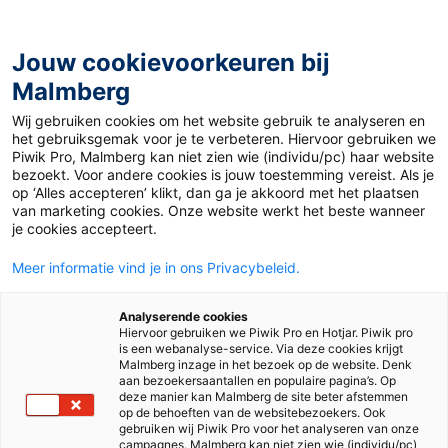
Jouw cookievoorkeuren bij
Malmberg
Ontdekken
Verdiepen
Uitproberen
Beslissen
Wij gebruiken cookies om het website gebruik te analyseren en
het gebruiksgemak voor je te verbeteren. Hiervoor gebruiken we
Piwik Pro, Malmberg kan niet zien wie (individu/pc) haar website
bezoekt. Voor andere cookies is jouw toestemming vereist. Als je
op ‘Alles accepteren’ klikt, dan ga je akkoord met het plaatsen
van marketing cookies. Onze website werkt het beste wanneer
je cookies accepteert.
Meer informatie vind je in ons Privacybeleid.
Analyserende cookies
Hiervoor gebruiken we Piwik Pro en Hotjar. Piwik pro
is een webanalyse-service. Via deze cookies krijgt
Malmberg inzage in het bezoek op de website. Denk
aan bezoekersaantallen en populaire pagina’s. Op
deze manier kan Malmberg de site beter afstemmen
op de behoeften van de websitebezoekers. Ook
gebruiken wij Piwik Pro voor het analyseren van onze
campagnes. Malmberg kan niet zien wie (individu/pc)