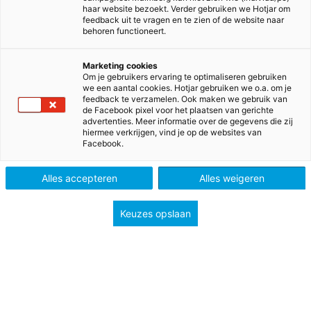
haar website bezoekt. Verder gebruiken we Hotjar om
feedback uit te vragen en te zien of de website naar
behoren functioneert.
Marketing cookies
Om je gebruikers ervaring te optimaliseren gebruiken
we een aantal cookies. Hotjar gebruiken we o.a. om je
feedback te verzamelen. Ook maken we gebruik van
de Facebook pixel voor het plaatsen van gerichte
advertenties. Meer informatie over de gegevens die zij
hiermee verkrijgen, vind je op de websites van
Facebook.
>
>
>
Home
Voortgezet onderwijs
Methodes
>
Geschiedenis
Memo havo/vwo bovenbouw
Alles accepteren
Alles weigeren
Memo
Keuzes opslaan
Maakt indruk
Met de geschiedenismethode Memo bekijk je het
verleden vanuit verschillende perspectieven. Dat
maakt het vak levendig, interessant en modern.