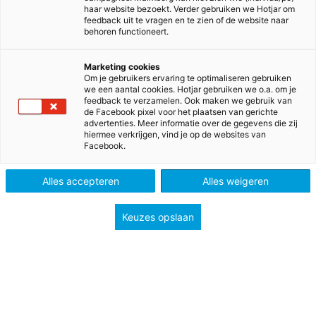
haar website bezoekt. Verder gebruiken we Hotjar om
Nieuwsgierig? Bekijk de methodepagina’s en ervaar Talent
feedback uit te vragen en te zien of de website naar
zelf.
behoren functioneert.
Marketing cookies
Om je gebruikers ervaring te optimaliseren gebruiken
we een aantal cookies. Hotjar gebruiken we o.a. om je
feedback te verzamelen. Ook maken we gebruik van
de Facebook pixel voor het plaatsen van gerichte
Talent
advertenties. Meer informatie over de gegevens die zij
hiermee verkrijgen, vind je op de websites van
Facebook.
Alles accepteren
Alles weigeren
Keuzes opslaan
Onderbouw