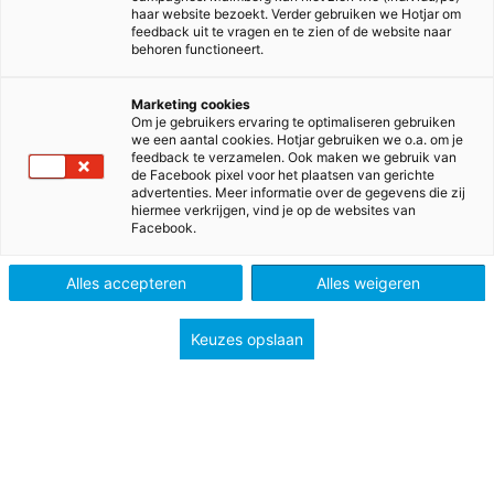
haar website bezoekt. Verder gebruiken we Hotjar om
feedback uit te vragen en te zien of de website naar
behoren functioneert.
Marketing cookies
>
>
Home
Voortgezet onderwijs
Om je gebruikers ervaring te optimaliseren gebruiken
we een aantal cookies. Hotjar gebruiken we o.a. om je
>
>
Ondersteuning & inspiratie
Inspiratie en actualiteit
feedback te verzamelen. Ook maken we gebruik van
Start schooljaar checklist voortgezet onderwijs
de Facebook pixel voor het plaatsen van gerichte
advertenties. Meer informatie over de gegevens die zij
hiermee verkrijgen, vind je op de websites van
Goed van start in
Facebook.
schooljaar 2026-2027
Alles accepteren
Alles weigeren
Malmberg helpt je graag bij de voorbereidingen op
Keuzes opslaan
het nieuwe schooljaar. Download de start
schooljaar checklist voor het voortgezet onderwijs
en zet de eerste stappen voor een vliegende start.
Bekijk de jaarplanning of meld je aan voor een
webinar. Zo kun je in het nieuwe schooljaar