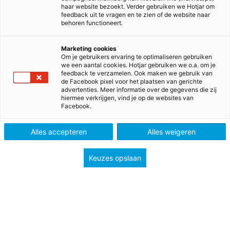
je mee door de online
haar website bezoekt. Verder gebruiken we Hotjar om
leeromgeving en geven je tips en suggesties hoe je
feedback uit te vragen en te zien of de website naar
behoren functioneert.
meer uit MAX Online kunt halen.
In dit webinar laat Gerrianne Buit, methodespecialist
Marketing cookies
Om je gebruikers ervaring te optimaliseren gebruiken
voortgezet onderwijs bij
we een aantal cookies. Hotjar gebruiken we o.a. om je
feedback te verzamelen. Ook maken we gebruik van
Malmberg, je in vogelvlucht zien:
de Facebook pixel voor het plaatsen van gerichte
advertenties. Meer informatie over de gegevens die zij
Hoe de online leeromgeving eruit ziet en welke
hiermee verkrijgen, vind je op de websites van
Facebook.
(nieuwe) functionaliteiten er zijn.
Hoe je klassen aanmaakt.
Alles accepteren
Alles weigeren
Hoe je opdrachten reset.
Waar het docentenmateriaal te vinden is.
Keuzes opslaan
Hoe je kunt nakijken als docent en als leerling.
Hoe je extra kunt oefenen met de Test Jezelf,
Oefentoets, Flitskaarten en extra trainers als
grammatica- en woordtrainers,