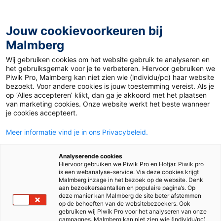
Jouw cookievoorkeuren bij
Malmberg
Webinar: Haal meer uit MAX
Wij gebruiken cookies om het website gebruik te analyseren en
het gebruiksgemak voor je te verbeteren. Hiervoor gebruiken we
Online - de online
Piwik Pro, Malmberg kan niet zien wie (individu/pc) haar website
bezoekt. Voor andere cookies is jouw toestemming vereist. Als je
leeromgeving
op ‘Alles accepteren’ klikt, dan ga je akkoord met het plaatsen
van marketing cookies. Onze website werkt het beste wanneer
je cookies accepteert.
Meer informatie vind je in ons Privacybeleid.
Analyserende cookies
Hiervoor gebruiken we Piwik Pro en Hotjar. Piwik pro
is een webanalyse-service. Via deze cookies krijgt
Haal meer uit MAX Online
Malmberg inzage in het bezoek op de website. Denk
aan bezoekersaantallen en populaire pagina’s. Op
deze manier kan Malmberg de site beter afstemmen
op de behoeften van de websitebezoekers. Ook
Wil jij graag een korte tour in Max Online? We nemen
gebruiken wij Piwik Pro voor het analyseren van onze
campagnes. Malmberg kan niet zien wie (individu/pc)