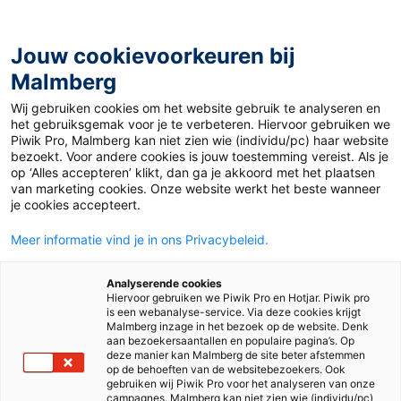
Jouw cookievoorkeuren bij
Malmberg
Wij gebruiken cookies om het website gebruik te analyseren en
het gebruiksgemak voor je te verbeteren. Hiervoor gebruiken we
Piwik Pro, Malmberg kan niet zien wie (individu/pc) haar website
bezoekt. Voor andere cookies is jouw toestemming vereist. Als je
op ‘Alles accepteren’ klikt, dan ga je akkoord met het plaatsen
van marketing cookies. Onze website werkt het beste wanneer
je cookies accepteert.
Meer informatie vind je in ons Privacybeleid.
De nieuwe kerndoelen in
Analyserende cookies
Hiervoor gebruiken we Piwik Pro en Hotjar. Piwik pro
is een webanalyse-service. Via deze cookies krijgt
het voortgezet onderwijs
Malmberg inzage in het bezoek op de website. Denk
aan bezoekersaantallen en populaire pagina’s. Op
deze manier kan Malmberg de site beter afstemmen
op de behoeften van de websitebezoekers. Ook
gebruiken wij Piwik Pro voor het analyseren van onze
De methodes van Malmberg zijn klaar voor de nieuwe
campagnes. Malmberg kan niet zien wie (individu/pc)