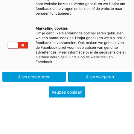
haar website bezoekt. Verder gebruiken we Hotjar om
kerndoelen.
feedback uit te vragen en te zien of de website naar
behoren functioneert.
Een gestructureerde basis en veel extra (online)
keuzemogelijkheden
Marketing cookies
Alle basisvaardigheden krijgen extra aandacht
Om je gebruikers ervaring te optimaliseren gebruiken
we een aantal cookies. Hotjar gebruiken we o.a. om je
En we helpen je het vak echt tot leven te brengen
feedback te verzamelen. Ook maken we gebruik van
de Facebook pixel voor het plaatsen van gerichte
advertenties. Meer informatie over de gegevens die zij
hiermee verkrijgen, vind je op de websites van
Facebook.
Alles accepteren
Alles weigeren
Grip op de nieuwe
Keuzes opslaan
kerndoelen
Het curriculum wordt vernieuwd! We begrijpen dat dit
vragen oproept: wat betekent dit voor mijn vak, mijn
lessen en mijn leerlingen? Malmberg volgt de