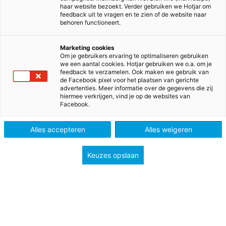
haar website bezoekt. Verder gebruiken we Hotjar om
feedback uit te vragen en te zien of de website naar
behoren functioneert.
Marketing cookies
Om je gebruikers ervaring te optimaliseren gebruiken
we een aantal cookies. Hotjar gebruiken we o.a. om je
feedback te verzamelen. Ook maken we gebruik van
de Facebook pixel voor het plaatsen van gerichte
advertenties. Meer informatie over de gegevens die zij
hiermee verkrijgen, vind je op de websites van
Bravoure & de nieuwe
Facebook.
kerndoelen
Alles accepteren
Alles weigeren
Ontdek hoe Bravoure jou ondersteunt!
Keuzes opslaan
✓
Met Bravoure zit je goed
✓
Alles draait om communicatie
✓
Liefde voor de hele Franstalige wereld