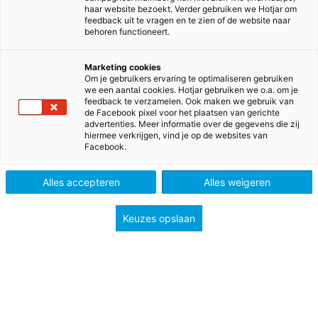
haar website bezoekt. Verder gebruiken we Hotjar om
feedback uit te vragen en te zien of de website naar
behoren functioneert.
Marketing cookies
Om je gebruikers ervaring te optimaliseren gebruiken
we een aantal cookies. Hotjar gebruiken we o.a. om je
feedback te verzamelen. Ook maken we gebruik van
de Facebook pixel voor het plaatsen van gerichte
advertenties. Meer informatie over de gegevens die zij
hiermee verkrijgen, vind je op de websites van
Facebook.
>
>
>
Home
Voortgezet onderwijs
Methodes
>
Geschiedenis
Memo onderbouw
Alles accepteren
Alles weigeren
Memo
Keuzes opslaan
Jouw passie voor geschiedenis draag je over door
het verleden op een aantrekkelijke manier tot
leven te wekken. Het vak geschiedenis is als geen
ander relevant voor deze tijd, waar interpretaties