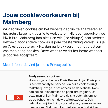
Jouw cookievoorkeuren bij
Malmberg
Ontdekken
Verdiepen
Uitproberen
Gebruiken
Wij gebruiken cookies om het website gebruik te analyseren en
het gebruiksgemak voor je te verbeteren. Hiervoor gebruiken we
Piwik Pro, Malmberg kan niet zien wie (individu/pc) haar website
bezoekt. Voor andere cookies is jouw toestemming vereist. Als je
op ‘Alles accepteren’ klikt, dan ga je akkoord met het plaatsen
van marketing cookies. Onze website werkt het beste wanneer
je cookies accepteert.
Meer informatie vind je in ons Privacybeleid.
Analyserende cookies
Hiervoor gebruiken we Piwik Pro en Hotjar. Piwik pro
is een webanalyse-service. Via deze cookies krijgt
Malmberg inzage in het bezoek op de website. Denk
aan bezoekersaantallen en populaire pagina’s. Op
deze manier kan Malmberg de site beter afstemmen
op de behoeften van de websitebezoekers. Ook
gebruiken wij Piwik Pro voor het analyseren van onze
campagnes. Malmberg kan niet zien wie (individu/pc)