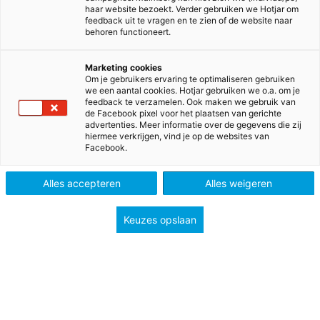
haar website bezoekt. Verder gebruiken we Hotjar om
feedback uit te vragen en te zien of de website naar
behoren functioneert.
Marketing cookies
Om je gebruikers ervaring te optimaliseren gebruiken
we een aantal cookies. Hotjar gebruiken we o.a. om je
feedback te verzamelen. Ook maken we gebruik van
de Facebook pixel voor het plaatsen van gerichte
advertenties. Meer informatie over de gegevens die zij
hiermee verkrijgen, vind je op de websites van
Facebook.
>
>
>
Home
Voortgezet onderwijs
Methodes
>
Engels
All Right! vmbo bovenbouw
Alles accepteren
Alles weigeren
All Right!
Keuzes opslaan
Thuis in de wereld!
Met All Right laat je leerlingen ontdekken dat
Engels meer is dan een taal leren.