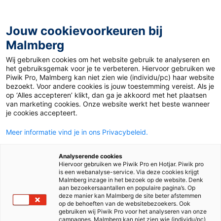
Jouw cookievoorkeuren bij
Malmberg
Ontdekken
Verdiepen
Uitproberen
Beslissen
Wij gebruiken cookies om het website gebruik te analyseren en
het gebruiksgemak voor je te verbeteren. Hiervoor gebruiken we
Piwik Pro, Malmberg kan niet zien wie (individu/pc) haar website
bezoekt. Voor andere cookies is jouw toestemming vereist. Als je
op ‘Alles accepteren’ klikt, dan ga je akkoord met het plaatsen
van marketing cookies. Onze website werkt het beste wanneer
je cookies accepteert.
Meer informatie vind je in ons Privacybeleid.
Analyserende cookies
Hiervoor gebruiken we Piwik Pro en Hotjar. Piwik pro
is een webanalyse-service. Via deze cookies krijgt
Malmberg inzage in het bezoek op de website. Denk
aan bezoekersaantallen en populaire pagina’s. Op
deze manier kan Malmberg de site beter afstemmen
op de behoeften van de websitebezoekers. Ook
gebruiken wij Piwik Pro voor het analyseren van onze
campagnes. Malmberg kan niet zien wie (individu/pc)