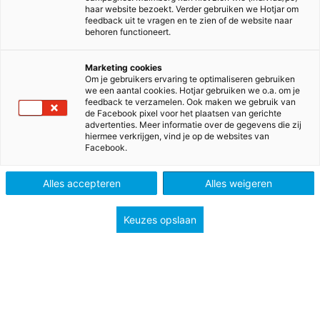
haar website bezoekt. Verder gebruiken we Hotjar om
feedback uit te vragen en te zien of de website naar
behoren functioneert.
Up-to-date met De wereld
Marketing cookies
Om je gebruikers ervaring te optimaliseren gebruiken
we een aantal cookies. Hotjar gebruiken we o.a. om je
in getallen!
feedback te verzamelen. Ook maken we gebruik van
de Facebook pixel voor het plaatsen van gerichte
advertenties. Meer informatie over de gegevens die zij
De wereld in getallen sluit volledig aan op de
hiermee verkrijgen, vind je op de websites van
Facebook.
geactualiseerde kerndoelen van SLO (april 2025).
Vanaf schooljaar 2026-2027 ontvang je een
Alles accepteren
Alles weigeren
geactualiseerde versie met dezelfde vertrouwde
didactiek, zonder extra tijdsinvestering.
Keuzes opslaan
Visie, didactiek en opbouw blijven ongewijzigd,
zodat je gewoon kunt doorwerken met de meest
actuele rekenmethode.
Bekijk de vernieuwingen