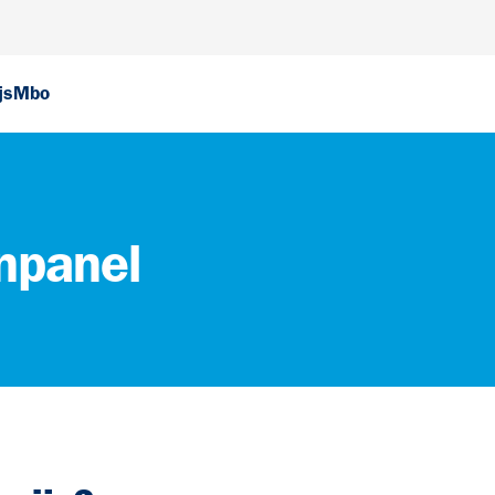
js
Mbo
npanel