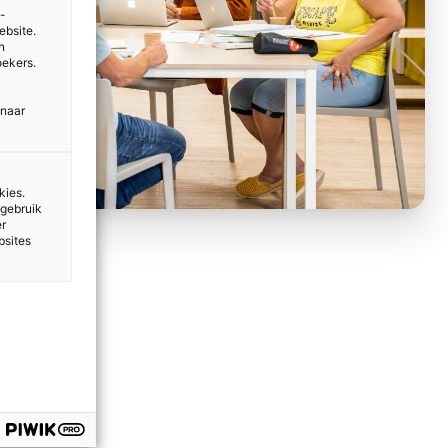
e-
ebsite.
n
oekers.
 naar
kies.
 gebruik
er
bsites