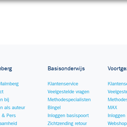
berg
Basisonderwijs
Voortge
Malmberg
Klantenservice
Klantens
ct
Veelgestelde vragen
Veelgest
n bij
Methodespecialisten
Methodes
n als auteur
Bingel
MAX
 & Pers
Inloggen basispoort
Inloggen
aamheid
Zichtzending retour
Webshop