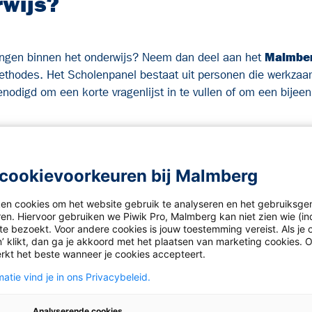
wijs?
lingen binnen het onderwijs? Neem dan deel aan het
Malmber
thodes. Het Scholenpanel bestaat uit personen die werkzaam
nodigd om een korte vragenlijst in te vullen of om een bijeen
cookievoorkeuren bij Malmberg
ken cookies om het website gebruik te analyseren en het gebruiksge
ren. Hiervoor gebruiken we Piwik Pro, Malmberg kan niet zien wie (in
n uitnodiging voor een
e bezoekt. Voor andere cookies is jouw toestemming vereist. Als je o
’ klikt, dan ga je akkoord met het plaatsen van marketing cookies. 
rkt het beste wanneer je cookies accepteert.
ordt vermeld waar het
beslag neemt.
atie vind je in ons Privacybeleid.
rvoor we jou kunnen
Analyserende cookies