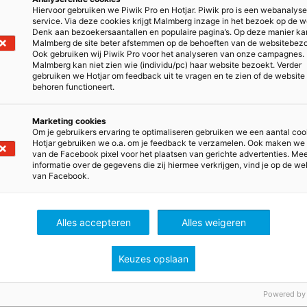
Hiervoor gebruiken we Piwik Pro en Hotjar. Piwik pro is een webanalys
f bijeenkomst.
service. Via deze cookies krijgt Malmberg inzage in het bezoek op de w
Denk aan bezoekersaantallen en populaire pagina’s. Op deze manier ka
Malmberg de site beter afstemmen op de behoeften van de websitebez
gebruikt voor
Ook gebruiken wij Piwik Pro voor het analyseren van onze campagnes.
Malmberg kan niet zien wie (individu/pc) haar website bezoekt. Verder
gebruiken we Hotjar om feedback uit te vragen en te zien of de website
koppeld.
behoren functioneert.
Marketing cookies
Om je gebruikers ervaring te optimaliseren gebruiken we een aantal coo
Hotjar gebruiken we o.a. om je feedback te verzamelen. Ook maken we
van de Facebook pixel voor het plaatsen van gerichte advertenties. Me
informatie over de gegevens die zij hiermee verkrijgen, vind je op de we
en. Je krijgt toegang tot je
van Facebook.
 aanmelding kun je
ie voor jou relevant kunnen
Alles accepteren
Alles weigeren
Keuzes opslaan
Powered by