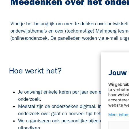
Meedenken over het onder
Vind je het belangrijk om mee te denken over ontwikke
onderwijsthema’s en over (toekomstige) Malmberg lesme
(online)onderzoek. De panelleden worden via e-mail uitge
Hoe werkt het?
Jouw 
Wij gebrui
te verbete
Je ontvangt enkele keren per jaar een e-mail met ee
haar websit
onderzoek.
accepteren
website we
Meestal zijn de onderzoeken digitaal. In de e-mail w
onderzoek over gaat en hoeveel tijd het invullen in 
Meer inform
We organiseren ook persoonlijke bijeenkomsten waa
uitnodigen.