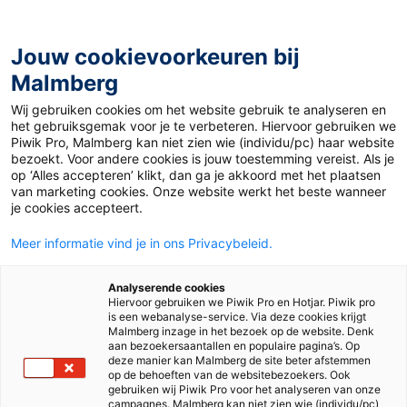
Jouw cookievoorkeuren bij
Malmberg
Ontdekken
Verdiepen
Uitproberen
Beslissen
Wij gebruiken cookies om het website gebruik te analyseren en
het gebruiksgemak voor je te verbeteren. Hiervoor gebruiken we
Piwik Pro, Malmberg kan niet zien wie (individu/pc) haar website
bezoekt. Voor andere cookies is jouw toestemming vereist. Als je
op ‘Alles accepteren’ klikt, dan ga je akkoord met het plaatsen
van marketing cookies. Onze website werkt het beste wanneer
je cookies accepteert.
Meer informatie vind je in ons Privacybeleid.
Analyserende cookies
Hiervoor gebruiken we Piwik Pro en Hotjar. Piwik pro
is een webanalyse-service. Via deze cookies krijgt
Malmberg inzage in het bezoek op de website. Denk
aan bezoekersaantallen en populaire pagina’s. Op
deze manier kan Malmberg de site beter afstemmen
op de behoeften van de websitebezoekers. Ook
gebruiken wij Piwik Pro voor het analyseren van onze
campagnes. Malmberg kan niet zien wie (individu/pc)