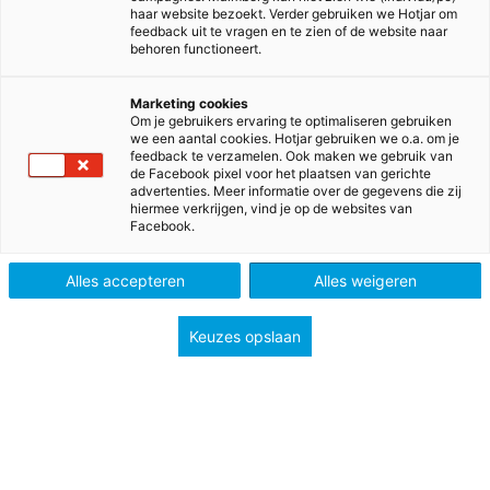
haar website bezoekt. Verder gebruiken we Hotjar om
feedback uit te vragen en te zien of de website naar
behoren functioneert.
Marketing cookies
Om je gebruikers ervaring te optimaliseren gebruiken
we een aantal cookies. Hotjar gebruiken we o.a. om je
feedback te verzamelen. Ook maken we gebruik van
de Facebook pixel voor het plaatsen van gerichte
advertenties. Meer informatie over de gegevens die zij
hiermee verkrijgen, vind je op de websites van
Facebook.
>
>
>
>
Home
Voortgezet onderwijs
Methodes
Duits
Na klar! vmbo bovenbouw
Alles accepteren
Alles weigeren
Na klar!
Keuzes opslaan
Snel op weg!
Op een inspirerende manier, die dicht bij de
leerling staat, geeft Na klar inzicht in het land, de
taal en de cultuur.