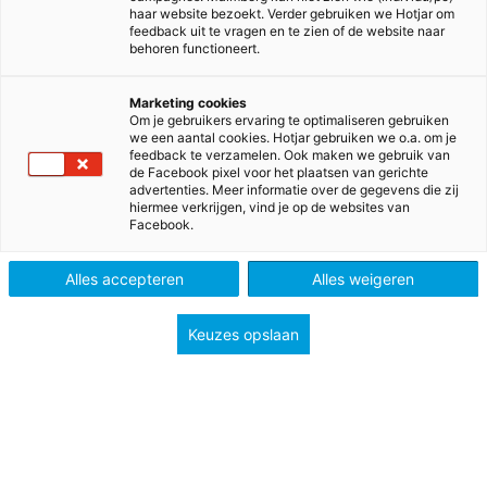
haar website bezoekt. Verder gebruiken we Hotjar om
feedback uit te vragen en te zien of de website naar
behoren functioneert.
Marketing cookies
Om je gebruikers ervaring te optimaliseren gebruiken
we een aantal cookies. Hotjar gebruiken we o.a. om je
feedback te verzamelen. Ook maken we gebruik van
de Facebook pixel voor het plaatsen van gerichte
advertenties. Meer informatie over de gegevens die zij
hiermee verkrijgen, vind je op de websites van
Facebook.
>
>
>
>
Home
Voortgezet onderwijs
Methodes
Duits
Na klar! havo/vwo/gymnasium bovenbouw
Alles accepteren
Alles weigeren
Na klar!
Keuzes opslaan
Snel op weg!
Op een inspirerende manier, die dicht bij de
leerling staat, geeft Na klar inzicht in het land, de
taal en de cultuur.