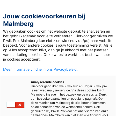
Jouw cookievoorkeuren bij
Malmberg
Ontdekken
Verdiepen
Uitproberen
Beslissen
Wij gebruiken cookies om het website gebruik te analyseren en
het gebruiksgemak voor je te verbeteren. Hiervoor gebruiken we
Piwik Pro, Malmberg kan niet zien wie (individu/pc) haar website
bezoekt. Voor andere cookies is jouw toestemming vereist. Als je
op ‘Alles accepteren’ klikt, dan ga je akkoord met het plaatsen
van marketing cookies. Onze website werkt het beste wanneer
je cookies accepteert.
Meer informatie vind je in ons Privacybeleid.
Analyserende cookies
Hiervoor gebruiken we Piwik Pro en Hotjar. Piwik pro
is een webanalyse-service. Via deze cookies krijgt
Malmberg inzage in het bezoek op de website. Denk
aan bezoekersaantallen en populaire pagina’s. Op
deze manier kan Malmberg de site beter afstemmen
op de behoeften van de websitebezoekers. Ook
gebruiken wij Piwik Pro voor het analyseren van onze
campagnes. Malmberg kan niet zien wie (individu/pc)