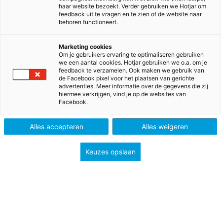
haar website bezoekt. Verder gebruiken we Hotjar om
feedback uit te vragen en te zien of de website naar
behoren functioneert.
Marketing cookies
Om je gebruikers ervaring te optimaliseren gebruiken
we een aantal cookies. Hotjar gebruiken we o.a. om je
feedback te verzamelen. Ook maken we gebruik van
de Facebook pixel voor het plaatsen van gerichte
advertenties. Meer informatie over de gegevens die zij
hiermee verkrijgen, vind je op de websites van
Facebook.
>
>
>
>
Home
Voortgezet onderwijs
Methodes
Frans
Bravoure
Alles accepteren
Alles weigeren
Bravoure
Keuzes opslaan
De nieuwste lesmethode voor Frans
Bravoure geeft jou de handvaten om elke les in te
zetten op spreek-/gespreksvaardigheid en
leerlingen daarin succes te laten beleven.