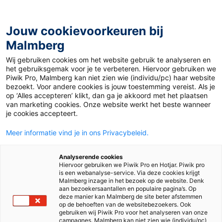
Jouw cookievoorkeuren bij
Malmberg
Ontdekken
Verdiepen
Uitproberen
Beslissen
Wij gebruiken cookies om het website gebruik te analyseren en
het gebruiksgemak voor je te verbeteren. Hiervoor gebruiken we
Piwik Pro, Malmberg kan niet zien wie (individu/pc) haar website
bezoekt. Voor andere cookies is jouw toestemming vereist. Als je
op ‘Alles accepteren’ klikt, dan ga je akkoord met het plaatsen
van marketing cookies. Onze website werkt het beste wanneer
je cookies accepteert.
Meer informatie vind je in ons Privacybeleid.
Analyserende cookies
Hiervoor gebruiken we Piwik Pro en Hotjar. Piwik pro
is een webanalyse-service. Via deze cookies krijgt
Malmberg inzage in het bezoek op de website. Denk
aan bezoekersaantallen en populaire pagina’s. Op
deze manier kan Malmberg de site beter afstemmen
op de behoeften van de websitebezoekers. Ook
gebruiken wij Piwik Pro voor het analyseren van onze
campagnes. Malmberg kan niet zien wie (individu/pc)