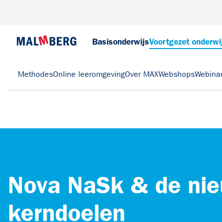
Basisonderwijs
Voortgezet onderwi
Methodes
Online leeromgeving
Over MAX
Webshops
Webina
Nova NaSk & de ni
kerndoelen