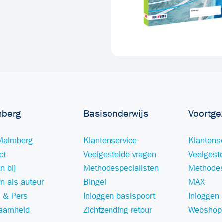
berg
Basisonderwijs
Voortge
Malmberg
Klantenservice
Klantens
ct
Veelgestelde vragen
Veelgest
n bij
Methodespecialisten
Methodes
n als auteur
Bingel
MAX
 & Pers
Inloggen basispoort
Inloggen
aamheid
Zichtzending retour
Webshop