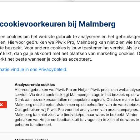
den
cookievoorkeuren bij Malmberg
ken cookies om het website gebruik te analyseren en het gebruiksge
jgend rekenen toe te passen in theorie en opdrachten. Daar
ren. Hiervoor gebruiken we Piwik Pro, Malmberg kan niet zien wie (in
e bezoekt. Voor andere cookies is jouw toestemming vereist. Als je o
igitale geletterdheid, waardoor leerlingen breed worden voor
’ klikt, dan ga je akkoord met het plaatsen van marketing cookies. 
rkt het beste wanneer je cookies accepteert.
atie vind je in ons Privacybeleid.
Analyserende cookies
Hiervoor gebruiken we Piwik Pro en Hotjar. Piwik pro is een webanalys
service. Via deze cookies krijgt Malmberg inzage in het bezoek op de w
Denk aan bezoekersaantallen en populaire pagina’s. Op deze manier ka
Malmberg de site beter afstemmen op de behoeften van de websitebez
Ook gebruiken wij Piwik Pro voor het analyseren van onze campagnes.
Malmberg kan niet zien wie (individu/pc) haar website bezoekt. Verder
gebruiken we Hotjar om feedback uit te vragen en te zien of de website
n
behoren functioneert.
it, maken leerlingen in
uwe onderdeel Technische