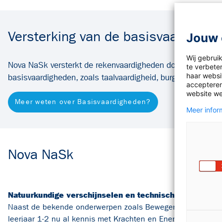
Versterking van de basisvaardighe
Jouw 
Wij gebrui
Nova NaSk versterkt de rekenvaardigheden door vakoversti
te verbete
haar websit
basisvaardigheden, zoals taalvaardigheid, burgerschap en d
accepteren
website we
Meer weten over Basisvaardigheden?
Meer inform
Nova NaSk
Natuurkundige verschijnselen en technische systeme
Naast de bekende onderwerpen zoals Bewegen en Elektricite
leerjaar 1-2 nu al kennis met Krachten en Energie. Het nie