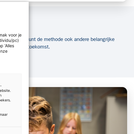
mak voor je
naast ondersteunt de methode ook andere belangrijke
dividu/pc)
p ‘Alles
bereid op hun toekomst.
Onze
e-
ebsite.
n
oekers.
 naar