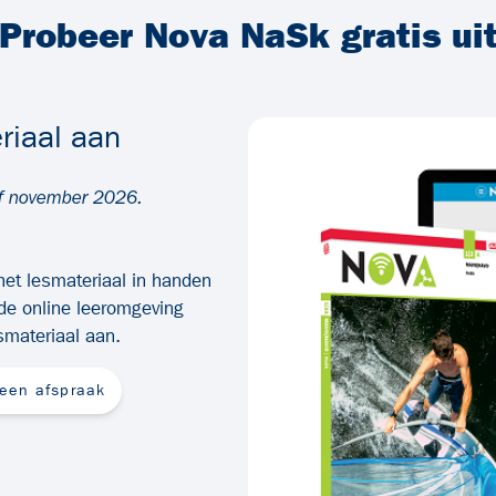
Probeer Nova NaSk gratis ui
riaal aan
af november 2026.
het lesmateriaal in handen
 de online leeromgeving
smateriaal aan.
 een afspraak