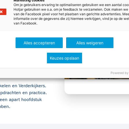
Marketing cookies
undige concepten, zodat
Om je gebruikers ervaring te optimaliseren gebruiken we een aantal coo
Hotjar gebruiken we o.a. om je feedback te verzamelen. Ook maken we
ereld om hen heen.
van de Facebook pixel voor het plaatsen van gerichte advertenties. Me
informatie over de gegevens die zij hiermee verkrijgen, vind je op de we
van Facebook.
nen de hoofdstukken Stoffen &
et onderscheid tussen
Alles accepteren
Alles weigeren
ngen zowel de zichtbare wereld
Keuzes opslaan
Powered by
verweven in Nova NaSk.
ikelen en Verderkijkers.
 opdrachten en practica.
 een apart hoofdstuk
ebben.