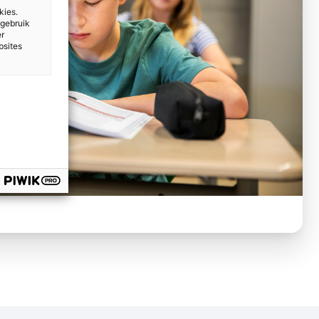
kies.
 gebruik
er
bsites