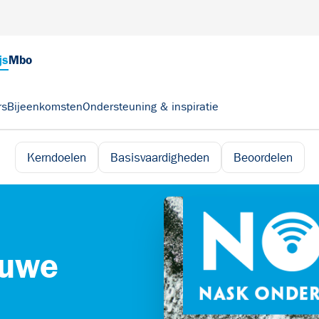
js
Mbo
rs
Bijeenkomsten
Ondersteuning & inspiratie
Kerndoelen
Basisvaardigheden
Beoordelen
euwe