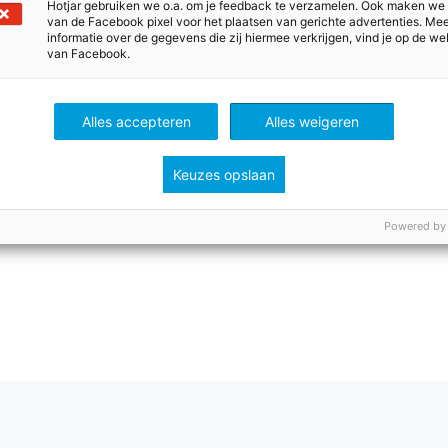
Hotjar gebruiken we o.a. om je feedback te verzamelen. Ook maken we
van de Facebook pixel voor het plaatsen van gerichte advertenties. Me
informatie over de gegevens die zij hiermee verkrijgen, vind je op de we
van Facebook.
Alles accepteren
Alles weigeren
Keuzes opslaan
Powered by