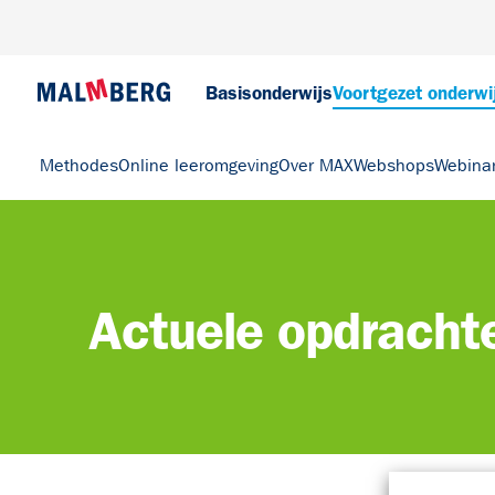
Basisonderwijs
Voortgezet onderwi
Methodes
Online leeromgeving
Over MAX
Webshops
Webina
Actuele opdracht