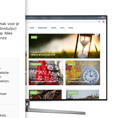
mak voor je
dividu/pc)
p ‘Alles
Onze
e-
ebsite.
n
oekers.
 naar
kies.