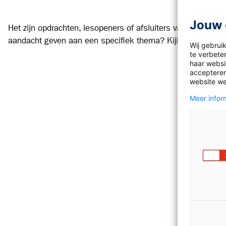
Jouw 
Het zijn opdrachten, lesopeners of afsluiters vaak voorzien 
aandacht geven aan een specifiek thema? Kijk eens op:
o
Wij gebrui
te verbete
haar websit
accepteren
website we
Meer inform