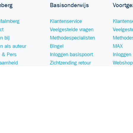
berg
Basisonderwijs
Voortge
Malmberg
Klantenservice
Klantens
ct
Veelgestelde vragen
Veelgest
n bij
Methodespecialisten
Methodes
n als auteur
Bingel
MAX
 & Pers
Inloggen basispoort
Inloggen
aamheid
Zichtzending retour
Webshop