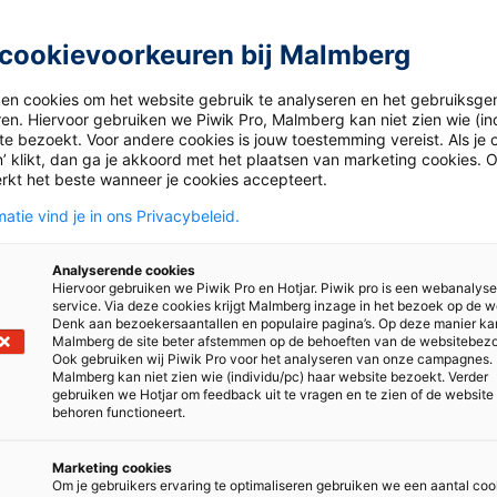
cookievoorkeuren bij Malmberg
van een video. Wil je extra
nderwijsvanmorgen.nl
ken cookies om het website gebruik te analyseren en het gebruiksge
ren. Hiervoor gebruiken we Piwik Pro, Malmberg kan niet zien wie (in
e bezoekt. Voor andere cookies is jouw toestemming vereist. Als je o
’ klikt, dan ga je akkoord met het plaatsen van marketing cookies. 
rkt het beste wanneer je cookies accepteert.
atie vind je in ons Privacybeleid.
Analyserende cookies
Hiervoor gebruiken we Piwik Pro en Hotjar. Piwik pro is een webanalys
service. Via deze cookies krijgt Malmberg inzage in het bezoek op de w
Denk aan bezoekersaantallen en populaire pagina’s. Op deze manier ka
Malmberg de site beter afstemmen op de behoeften van de websitebez
Ook gebruiken wij Piwik Pro voor het analyseren van onze campagnes.
Malmberg kan niet zien wie (individu/pc) haar website bezoekt. Verder
gebruiken we Hotjar om feedback uit te vragen en te zien of de website
behoren functioneert.
Marketing cookies
Om je gebruikers ervaring te optimaliseren gebruiken we een aantal coo