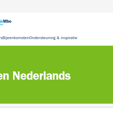
js
Mbo
rs
Bijeenkomsten
Ondersteuning & inspiratie
en Nederlands