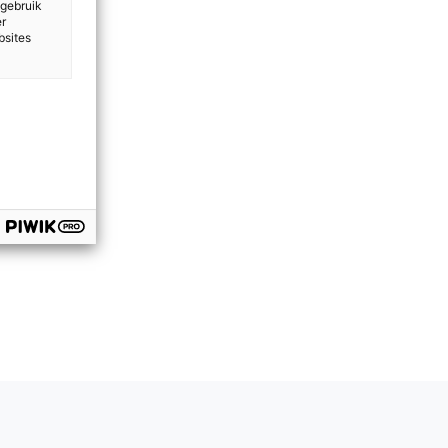
 gebruik
er
bsites