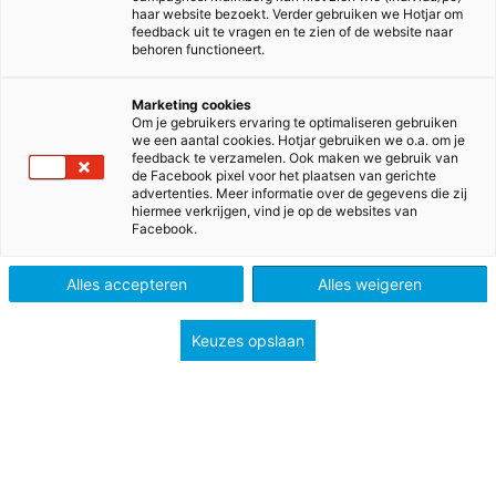
Taalvaardigheden versterken doe je met de
haar website bezoekt. Verder gebruiken we Hotjar om
taalmethodes van Malmberg. Daarin staat
feedback uit te vragen en te zien of de website naar
behoren functioneert.
communicatie centraal. Want kinderen die goed
kunnen communiceren zijn in staat met elkaar te
Marketing cookies
spreken, naar elkaar te luisteren, te lezen en te
Om je gebruikers ervaring te optimaliseren gebruiken
schrijven over wat ze leren en meemaken. Ze zijn
we een aantal cookies. Hotjar gebruiken we o.a. om je
feedback te verzamelen. Ook maken we gebruik van
goed voorbereid op het voorgezet onderwijs.
de Facebook pixel voor het plaatsen van gerichte
advertenties. Meer informatie over de gegevens die zij
hiermee verkrijgen, vind je op de websites van
2. Effectieve samenhang
Facebook.
Schrijven, spreken, luisteren en tekstbegrip
versterken elkaar. Ze kunnen niet zonder een stevige
Alles accepteren
Alles weigeren
basis in woordenschat, grammatica en spelling.
Malmberg biedt al deze taaldomeinen in samenhang
Keuzes opslaan
aan. Het maakt taalonderwijs betekenisvol en
effectief.
3. Doen wat werkt!
We doen wat werkt om goed taalonderwijs mogelijk