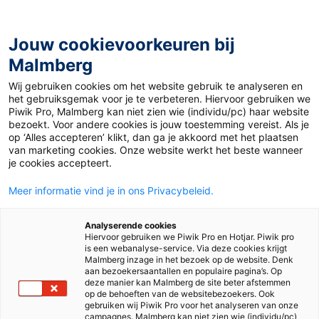
Jouw cookievoorkeuren bij
Malmberg
Sterk taalonderwijs in vijf
Wij gebruiken cookies om het website gebruik te analyseren en
het gebruiksgemak voor je te verbeteren. Hiervoor gebruiken we
pijlers
Piwik Pro, Malmberg kan niet zien wie (individu/pc) haar website
bezoekt. Voor andere cookies is jouw toestemming vereist. Als je
op ‘Alles accepteren’ klikt, dan ga je akkoord met het plaatsen
van marketing cookies. Onze website werkt het beste wanneer
je cookies accepteert.
Meer informatie vind je in ons Privacybeleid.
Analyserende cookies
Hiervoor gebruiken we Piwik Pro en Hotjar. Piwik pro
Sterk taalonderwijs in vijf pijlers
is een webanalyse-service. Via deze cookies krijgt
Malmberg inzage in het bezoek op de website. Denk
aan bezoekersaantallen en populaire pagina’s. Op
deze manier kan Malmberg de site beter afstemmen
op de behoeften van de websitebezoekers. Ook
1. Communicatie centraal
gebruiken wij Piwik Pro voor het analyseren van onze
campagnes. Malmberg kan niet zien wie (individu/pc)