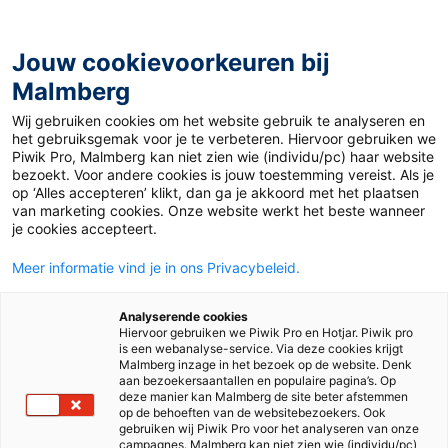
Jouw cookievoorkeuren bij
Malmberg
Wij gebruiken cookies om het website gebruik te analyseren en
Webinar Gelukskoffer
het gebruiksgemak voor je te verbeteren. Hiervoor gebruiken we
Piwik Pro, Malmberg kan niet zien wie (individu/pc) haar website
bezoekt. Voor andere cookies is jouw toestemming vereist. Als je
op ‘Alles accepteren’ klikt, dan ga je akkoord met het plaatsen
van marketing cookies. Onze website werkt het beste wanneer
je cookies accepteert.
Meer informatie vind je in ons Privacybeleid.
Analyserende cookies
Hiervoor gebruiken we Piwik Pro en Hotjar. Piwik pro
Maak kennis met
is een webanalyse-service. Via deze cookies krijgt
Malmberg inzage in het bezoek op de website. Denk
aan bezoekersaantallen en populaire pagina’s. Op
Gelukskoffer
deze manier kan Malmberg de site beter afstemmen
op de behoeften van de websitebezoekers. Ook
gebruiken wij Piwik Pro voor het analyseren van onze
campagnes. Malmberg kan niet zien wie (individu/pc)