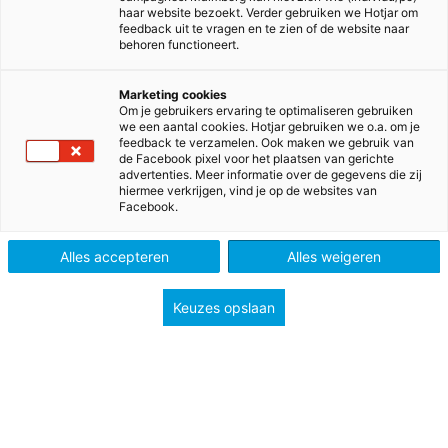
haar website bezoekt. Verder gebruiken we Hotjar om
feedback uit te vragen en te zien of de website naar
behoren functioneert.
Gelukskoffer is een sociaal-emotioneel lessenpakket
voor het basisonderwijs, gebaseerd op
Marketing cookies
wetenschappelijke inzichten uit de positieve
Om je gebruikers ervaring te optimaliseren gebruiken
psychologie. De lessen zijn thematisch opgebouwd voor
we een aantal cookies. Hotjar gebruiken we o.a. om je
feedback te verzamelen. Ook maken we gebruik van
groep 1 t/m 8. Het lessenpakket vergroot het
de Facebook pixel voor het plaatsen van gerichte
zelfvertrouwen van de leerling en zorgt voor een
advertenties. Meer informatie over de gegevens die zij
hiermee verkrijgen, vind je op de websites van
positieve sfeer in de klas. De leerkracht krijgt ruimte
Facebook.
om te doen waar hij/zij ooit leerkracht voor is
geworden.
Alles accepteren
Alles weigeren
Webinar voor leerkrachten
Keuzes opslaan
Dit webinar is de ideale gelegenheid om in een korte
tijd én in je eigen omgeving meer inzicht te krijgen in
het lessenpakket Gelukskoffer. Het webinar duurt
ongeveer 25 minuten. Je kunt ook vragen stellen. Deze
worden via e-mail beantwoord.