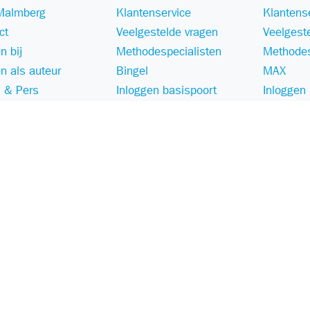
Malmberg
Klantenservice
Klantens
ct
Veelgestelde vragen
Veelgest
n bij
Methodespecialisten
Methodes
n als auteur
Bingel
MAX
 & Pers
Inloggen basispoort
Inloggen
aamheid
Zichtzending retour
Webshop
Privacy
Cookies