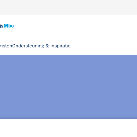
js
Mbo
msten
Ondersteuning & inspiratie