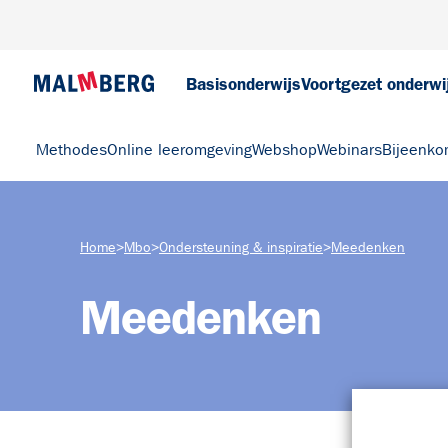
Basisonderwijs
Voortgezet onderwi
Methodes
Online leeromgeving
Webshop
Webinars
Bijeenko
Home
>
Mbo
>
Ondersteuning & inspiratie
>
Meedenken
Meedenken