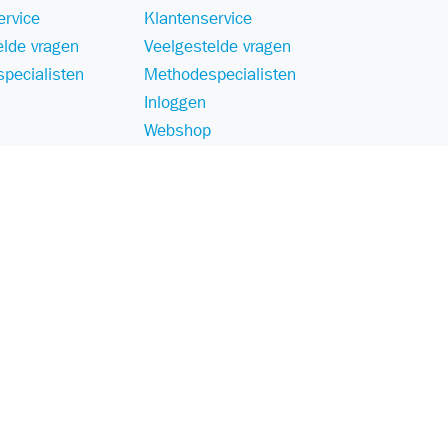
ervice
Klantenservice
elde vragen
Veelgestelde vragen
pecialisten
Methodespecialisten
Inloggen
Webshop
Disclaimer
Voorwaarden
Responsible Disclosure Statement