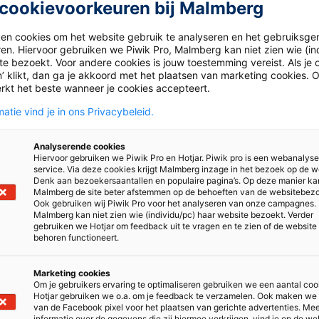
cookievoorkeuren bij Malmberg
ken cookies om het website gebruik te analyseren en het gebruiksge
 vragen we op verschillende manieren jouw mening over bepaa
ren. Hiervoor gebruiken we Piwik Pro, Malmberg kan niet zien wie (in
oen?
e bezoekt. Voor andere cookies is jouw toestemming vereist. Als je o
’ klikt, dan ga je akkoord met het plaatsen van marketing cookies. 
rkt het beste wanneer je cookies accepteert.
atie vind je in ons Privacybeleid.
Analyserende cookies
Hiervoor gebruiken we Piwik Pro en Hotjar. Piwik pro is een webanalys
service. Via deze cookies krijgt Malmberg inzage in het bezoek op de w
Denk aan bezoekersaantallen en populaire pagina’s. Op deze manier ka
Malmberg de site beter afstemmen op de behoeften van de websitebez
Ook gebruiken wij Piwik Pro voor het analyseren van onze campagnes.
Malmberg kan niet zien wie (individu/pc) haar website bezoekt. Verder
gebruiken we Hotjar om feedback uit te vragen en te zien of de website
behoren functioneert.
Marketing cookies
Om je gebruikers ervaring te optimaliseren gebruiken we een aantal coo
Hotjar gebruiken we o.a. om je feedback te verzamelen. Ook maken we
van de Facebook pixel voor het plaatsen van gerichte advertenties. Me
informatie over de gegevens die zij hiermee verkrijgen, vind je op de we