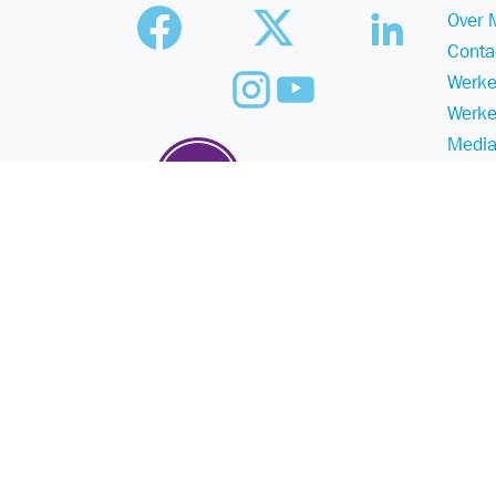
Over 
Conta
Werke
Werke
Media
Duurz
©
Malmberg
2025
- a Sanoma company