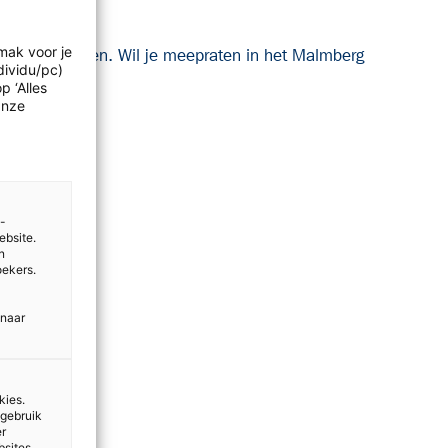
mak voor je
lde onderwerpen. Wil je meepraten in het Malmberg
dividu/pc)
p ‘Alles
Onze
e-
ebsite.
n
oekers.
 naar
kies.
 gebruik
er
bsites