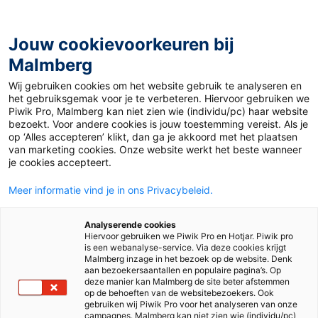
Jouw cookievoorkeuren bij
Malmberg
Home
>
Over Malmberg
>
LiFo
Wij gebruiken cookies om het website gebruik te analyseren en
het gebruiksgemak voor je te verbeteren. Hiervoor gebruiken we
LiFo en MAX
Piwik Pro, Malmberg kan niet zien wie (individu/pc) haar website
bezoekt. Voor andere cookies is jouw toestemming vereist. Als je
op ‘Alles accepteren’ klikt, dan ga je akkoord met het plaatsen
van marketing cookies. Onze website werkt het beste wanneer
je cookies accepteert.
Meer informatie vind je in ons Privacybeleid.
Analyserende cookies
Hiervoor gebruiken we Piwik Pro en Hotjar. Piwik pro
is een webanalyse-service. Via deze cookies krijgt
Malmberg inzage in het bezoek op de website. Denk
Momenteel is er veel aandacht voor LiFo en de
aan bezoekersaantallen en populaire pagina’s. Op
deze manier kan Malmberg de site beter afstemmen
leerwerkboeken. Er worden zorgen uitgesproken als
op de behoeften van de websitebezoekers. Ook
het gaat om duurzaamheid. Logisch ook, want het
gebruiken wij Piwik Pro voor het analyseren van onze
campagnes. Malmberg kan niet zien wie (individu/pc)