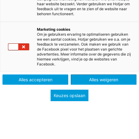
raakt ons allemaal: het gaat over onze kinderen en
haar website bezoekt. Verder gebruiken we Hotjar om
de toekomst. Dat ligt ons allemaal na aan het hart.
feedback uit te vragen en te zien of de website naar
behoren functioneert.
We zien ook dat er veel speelt in het onderwijs en dat
veel op het bordje van de leraar komt. Vanuit
Marketing cookies
Malmberg zullen we er alles aan doen om de leraren
Om je gebruikers ervaring te optimaliseren gebruiken
en scholen zo goed mogelijk te ondersteunen, want
we een aantal cookies. Hotjar gebruiken we o.a. om je
feedback te verzamelen. Ook maken we gebruik van
zij maken het onderwijs.
de Facebook pixel voor het plaatsen van gerichte
advertenties. Meer informatie over de gegevens die zij
Dat doen we onder andere door doorlopend
hiermee verkrijgen, vind je op de websites van
onderzoek te doen en hebben we veel contact met
Facebook.
scholen, zodat we weten wat er nodig is en waar we
kunnen helpen. Zo is het LiFo-model (combinatie
Alles accepteren
Alles weigeren
leerwerkboek en digitale omgeving) in samenwerking
met scholen door Malmberg, onder de naam ‘MAX’,
Keuzes opslaan
ontwikkeld. Andere uitgeverijen volgden later, toen ze
zagen dat het succesvol was, met een eigen
propositie.
Problemen waar scholen onder andere tegenaan
liepen: