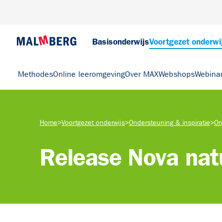
Basisonderwijs
Voortgezet onderwi
Methodes
Online leeromgeving
Over MAX
Webshops
Webina
Home
>
Voortgezet onderwijs
>
Ondersteuning & inspiratie
>
On
Release Nova na