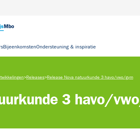
js
Mbo
rs
Bijeenkomsten
Ondersteuning & inspiratie
twikkelingen
>
Releases
>
Release Nova natuurkunde 3 havo/vwo/gym
tuurkunde 3 havo/vw