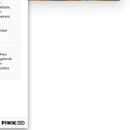
e-
ebsite.
n
oekers.
 naar
kies.
 gebruik
er
bsites