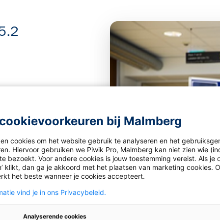
5.2
n de
online
cookievoorkeuren bij Malmberg
ken cookies om het website gebruik te analyseren en het gebruiksge
ren. Hiervoor gebruiken we Piwik Pro, Malmberg kan niet zien wie (in
e bezoekt. Voor andere cookies is jouw toestemming vereist. Als je o
mgeving. Ze staan nu bij de
’ klikt, dan ga je akkoord met het plaatsen van marketing cookies. 
rkt het beste wanneer je cookies accepteert.
an een informatieve video
atie vind je in ons Privacybeleid.
lingen gemakkelijk naar de
Analyserende cookies