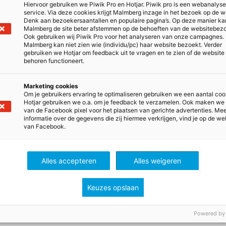
Hiervoor gebruiken we Piwik Pro en Hotjar. Piwik pro is een webanalys
service. Via deze cookies krijgt Malmberg inzage in het bezoek op de w
Denk aan bezoekersaantallen en populaire pagina’s. Op deze manier ka
Malmberg de site beter afstemmen op de behoeften van de websitebez
Ook gebruiken wij Piwik Pro voor het analyseren van onze campagnes.
Malmberg kan niet zien wie (individu/pc) haar website bezoekt. Verder
gebruiken we Hotjar om feedback uit te vragen en te zien of de website
behoren functioneert.
n de webshop. De
ptijd van 1 juni 2024 tot 1
Marketing cookies
Om je gebruikers ervaring te optimaliseren gebruiken we een aantal coo
Hotjar gebruiken we o.a. om je feedback te verzamelen. Ook maken we
van de Facebook pixel voor het plaatsen van gerichte advertenties. Me
informatie over de gegevens die zij hiermee verkrijgen, vind je op de we
van Facebook.
Alles accepteren
Alles weigeren
et je
methodespecialist
.
Keuzes opslaan
Powered by