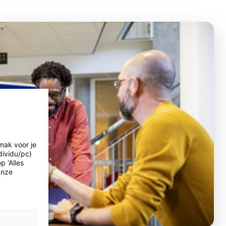
mak voor je
dividu/pc)
p ‘Alles
Onze