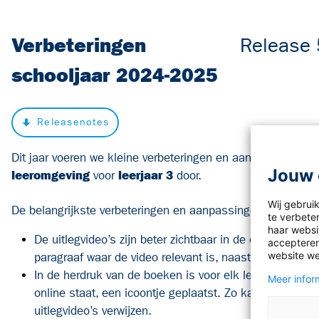
Verbeteringen
Release 
schooljaar 2024-2025
Releasenotes
Dit jaar voeren we kleine verbeteringen en aanpassingen i
Jouw 
leeromgeving
voor
leerjaar 3
door.
Wij gebrui
De belangrijkste verbeteringen en aanpassingen op een rij:
te verbete
haar websit
De uitlegvideo’s zijn beter zichtbaar in de online leero
accepteren
website we
paragraaf waar de video relevant is, naast de lesstof.
In de herdruk van de boeken is voor elk leerdoel waarv
Meer inform
online staat, een icoontje geplaatst. Zo kan je je leer
uitlegvideo’s verwijzen.