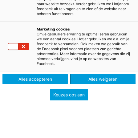
haar website bezoekt. Verder gebruiken we Hotjar om
feedback uit te vragen en te zien of de website naar
Hartelijk dank voor je feedback op de vragen over
behoren functioneert.
start schooljaar en hoe je die start hebt beleefd dit
schooljaar! Met jullie feedback gaan we verder aan
Marketing cookies
Om je gebruikers ervaring te optimaliseren gebruiken
de slag. In dit bericht tref je aan welke acties we
we een aantal cookies. Hotjar gebruiken we o.a. om je
feedback te verzamelen. Ook maken we gebruik van
hebben ondernomen of nog gaan nemen en wat je
de Facebook pixel voor het plaatsen van gerichte
kunt verwachten naar aanleiding van jullie feedback.
advertenties. Meer informatie over de gegevens die zij
hiermee verkrijgen, vind je op de websites van
De kritische feedback daagt ons uit om het volgend
Facebook.
jaar beter te doen en meer tevreden klanten te
hebben. Dank!
Alles accepteren
Alles weigeren
Keuzes opslaan
Wat vinden jullie?
De totale tevredenheidsscore over de start van het