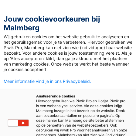
Jouw cookievoorkeuren bij
Malmberg
Jullie feedback over start
Wij gebruiken cookies om het website gebruik te analyseren en
het gebruiksgemak voor je te verbeteren. Hiervoor gebruiken we
schooljaar 2022
Piwik Pro, Malmberg kan niet zien wie (individu/pc) haar website
bezoekt. Voor andere cookies is jouw toestemming vereist. Als je
op ‘Alles accepteren’ klikt, dan ga je akkoord met het plaatsen
van marketing cookies. Onze website werkt het beste wanneer
je cookies accepteert.
Meer informatie vind je in ons Privacybeleid.
Analyserende cookies
Resultaten
Hiervoor gebruiken we Piwik Pro en Hotjar. Piwik pro
is een webanalyse-service. Via deze cookies krijgt
Malmberg inzage in het bezoek op de website. Denk
tevredenheidsmeting november
aan bezoekersaantallen en populaire pagina’s. Op
deze manier kan Malmberg de site beter afstemmen
2022
op de behoeften van de websitebezoekers. Ook
gebruiken wij Piwik Pro voor het analyseren van onze
campagnes. Malmberg kan niet zien wie (individu/pc)