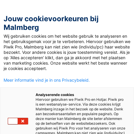
Jouw cookievoorkeuren bij
Malmberg
Wij gebruiken cookies om het website gebruik te analyseren en
Whitepaper Blended Learning
het gebruiksgemak voor je te verbeteren. Hiervoor gebruiken we
Piwik Pro, Malmberg kan niet zien wie (individu/pc) haar website
bezoekt. Voor andere cookies is jouw toestemming vereist. Als je
op ‘Alles accepteren’ klikt, dan ga je akkoord met het plaatsen
van marketing cookies. Onze website werkt het beste wanneer
je cookies accepteert.
Meer informatie vind je in ons Privacybeleid.
Analyserende cookies
Whitepaper Blended
Hiervoor gebruiken we Piwik Pro en Hotjar. Piwik pro
is een webanalyse-service. Via deze cookies krijgt
Malmberg inzage in het bezoek op de website. Denk
Learning
aan bezoekersaantallen en populaire pagina’s. Op
deze manier kan Malmberg de site beter afstemmen
op de behoeften van de websitebezoekers. Ook
gebruiken wij Piwik Pro voor het analyseren van onze
campagnes. Malmberg kan niet zien wie (individu/pc)