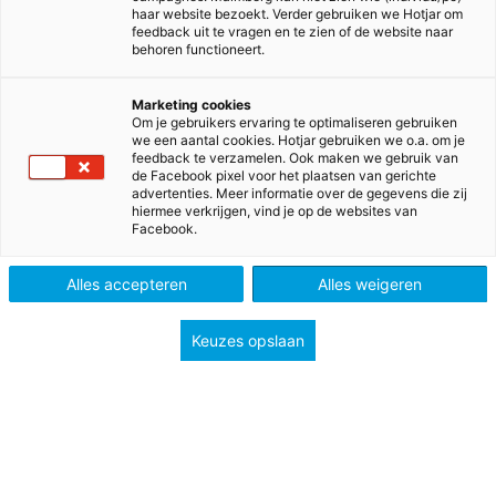
haar website bezoekt. Verder gebruiken we Hotjar om
feedback uit te vragen en te zien of de website naar
Steeds vaker komen lesmethodes met een online
behoren functioneert.
leeromgeving. De kracht van goed onderwijs zit ‘m
steeds meer in de combinatie van online en offline
Marketing cookies
Om je gebruikers ervaring te optimaliseren gebruiken
leren. Oftewel:
blended learning.
we een aantal cookies. Hotjar gebruiken we o.a. om je
feedback te verzamelen. Ook maken we gebruik van
de Facebook pixel voor het plaatsen van gerichte
Als docent weet je dat het niet altijd meevalt om
advertenties. Meer informatie over de gegevens die zij
online tools in de les te integreren en om een
hiermee verkrijgen, vind je op de websites van
Facebook.
optimale balans te vinden tussen online en offline
lesgeven. Malmberg ontwikkelde daarom de
Alles accepteren
Alles weigeren
whitepaper Blended Teaching: Hoe combineer je
online met offline leren?
Keuzes opslaan
De whitepaper geeft docenten tips en inzichten die je
verder helpen om aan de slag te gaan met de
mogelijkheden van blended teaching in jouw lessen.
Ook biedt de whitepaper een overzicht van
interessante tools om zelf je eigen blended les